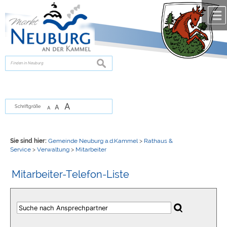
Zum Inhalt
,
zur Navigation
oder
zur Startseite
springen.
chließen
suchen
A
A
Schriftgröße
A
Sie sind hier:
Gemeinde Neuburg a.d.Kammel
>
Rathaus &
Service
>
Verwaltung
>
Mitarbeiter
Mitarbeiter-Telefon-Liste