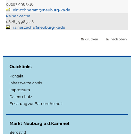
08283 9985-16
einwohneramt@neuburg-ka.de
Rainer Zecha
08283 9985-28
rainer.zecha@neuburg-ka.de
drucken
nach oben
Quicklinks
Kontakt
Inhaltsverzeichnis
Impressum
Datenschutz
Erklärung zur Barrierefreiheit
Markt Neuburg a.d.Kammel
Bergstr. 2