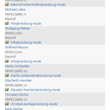
katrin.kirschenhofer@neuburg-ka.de
Michael Latka
08283 9985-0
Bauhof
info@neuburg-ka.de
Wolfgang Mahler
08283 2324
Bauhof
info@neuburg-ka.de
Wilfried Maurer
08283 2324
Bauhof
info@neuburg-ka.de
Martin Schließler
08283 9985-15
martin.schliessler@neuburg-ka.de
Rita Seitz-Heimler
08283 9985-11
rita.seitz-heimler@neuburg-ka.de
Christian Zecha
08283 9985-21
christian.zecha@neuburg-ka.de
Karin Zecha