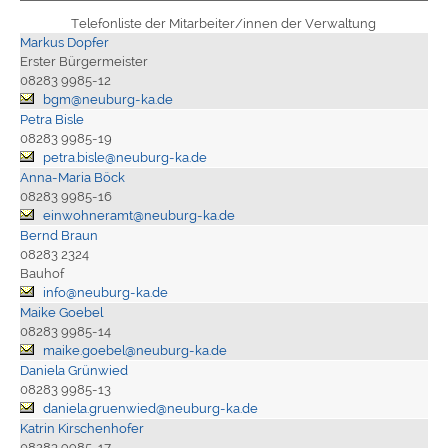
Telefonliste der Mitarbeiter/innen der Verwaltung
Markus Dopfer
Erster Bürgermeister
08283 9985-12
bgm@neuburg-ka.de
Petra Bisle
08283 9985-19
petra.bisle@neuburg-ka.de
Anna-Maria Böck
08283 9985-16
einwohneramt@neuburg-ka.de
Bernd Braun
08283 2324
Bauhof
info@neuburg-ka.de
Maike Goebel
08283 9985-14
maike.goebel@neuburg-ka.de
Daniela Grünwied
08283 9985-13
daniela.gruenwied@neuburg-ka.de
Katrin Kirschenhofer
08283 9985-17