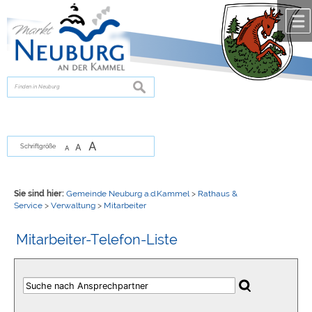
Zum Inhalt
,
zur Navigation
oder
zur Startseite
springen.
chließen
suchen
A
A
Schriftgröße
A
Sie sind hier:
Gemeinde Neuburg a.d.Kammel
>
Rathaus &
Service
>
Verwaltung
>
Mitarbeiter
Mitarbeiter-Telefon-Liste