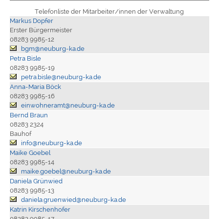
Telefonliste der Mitarbeiter/innen der Verwaltung
Markus Dopfer
Erster Bürgermeister
08283 9985-12
bgm@neuburg-ka.de
Petra Bisle
08283 9985-19
petra.bisle@neuburg-ka.de
Anna-Maria Böck
08283 9985-16
einwohneramt@neuburg-ka.de
Bernd Braun
08283 2324
Bauhof
info@neuburg-ka.de
Maike Goebel
08283 9985-14
maike.goebel@neuburg-ka.de
Daniela Grünwied
08283 9985-13
daniela.gruenwied@neuburg-ka.de
Katrin Kirschenhofer
08283 9985-17