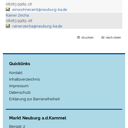
08283 9985-16
einwohneramt@neuburg-ka.de
Rainer Zecha
08283 9985-28
rainer.zecha@neuburg-ka.de
drucken
nach oben
Quicklinks
Kontakt
Inhaltsverzeichnis
Impressum
Datenschutz
Erklärung zur Barrierefreiheit
Markt Neuburg a.d.Kammel
Bergstr. 2