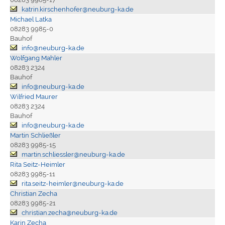
katrin.kirschenhofer@neuburg-ka.de
Michael Latka
08283 9985-0
Bauhof
info@neuburg-ka.de
Wolfgang Mahler
08283 2324
Bauhof
info@neuburg-ka.de
Wilfried Maurer
08283 2324
Bauhof
info@neuburg-ka.de
Martin Schließler
08283 9985-15
martin.schliessler@neuburg-ka.de
Rita Seitz-Heimler
08283 9985-11
rita.seitz-heimler@neuburg-ka.de
Christian Zecha
08283 9985-21
christian.zecha@neuburg-ka.de
Karin Zecha