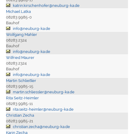
katrin.kirschenhofer@neuburg-ka.de
Michael Latka
08283 9985-0
Bauhof
info@neuburg-ka.de
Wolfgang Mahler
08283 2324
Bauhof
info@neuburg-ka.de
Wilfried Maurer
08283 2324
Bauhof
info@neuburg-ka.de
Martin Schließler
08283 9985-15
martin.schliessler@neuburg-ka.de
Rita Seitz-Heimler
08283 9985-11
rita.seitz-heimler@neuburg-ka.de
Christian Zecha
08283 9985-21
christian.zecha@neuburg-ka.de
Karin Zecha