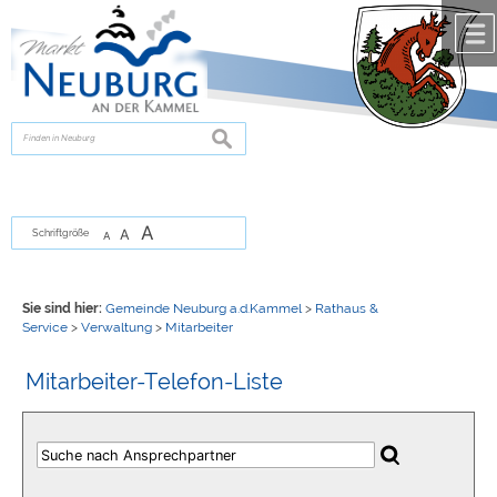
Zum Inhalt
,
zur Navigation
oder
zur Startseite
springen.
chließen
suchen
A
A
Schriftgröße
A
Sie sind hier:
Gemeinde Neuburg a.d.Kammel
>
Rathaus &
Service
>
Verwaltung
>
Mitarbeiter
Mitarbeiter-Telefon-Liste