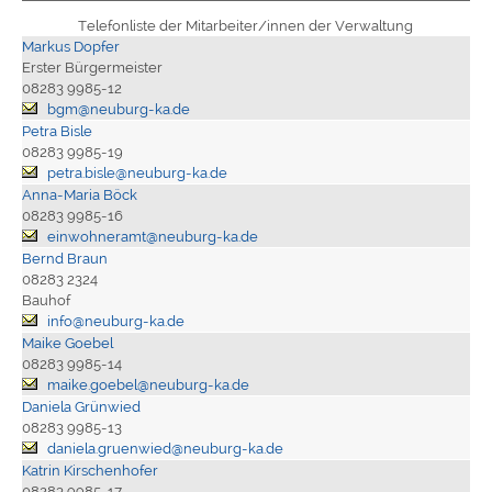
Telefonliste der Mitarbeiter/innen der Verwaltung
Markus Dopfer
Erster Bürgermeister
08283 9985-12
bgm@neuburg-ka.de
Petra Bisle
08283 9985-19
petra.bisle@neuburg-ka.de
Anna-Maria Böck
08283 9985-16
einwohneramt@neuburg-ka.de
Bernd Braun
08283 2324
Bauhof
info@neuburg-ka.de
Maike Goebel
08283 9985-14
maike.goebel@neuburg-ka.de
Daniela Grünwied
08283 9985-13
daniela.gruenwied@neuburg-ka.de
Katrin Kirschenhofer
08283 9985-17