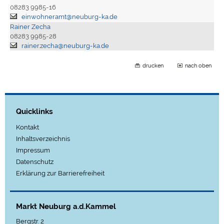
08283 9985-16
einwohneramt@neuburg-ka.de
Rainer Zecha
08283 9985-28
rainer.zecha@neuburg-ka.de
drucken
nach oben
Quicklinks
Kontakt
Inhaltsverzeichnis
Impressum
Datenschutz
Erklärung zur Barrierefreiheit
Markt Neuburg a.d.Kammel
Bergstr. 2