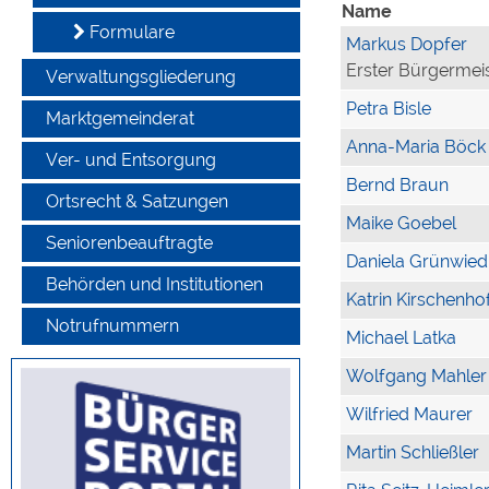
Name
Formulare
Markus Dopfer
Erster Bürgermei
Verwaltungsgliederung
Petra Bisle
Marktgemeinderat
Anna-Maria Böck
Ver- und Entsorgung
Bernd Braun
Ortsrecht & Satzungen
Maike Goebel
Seniorenbeauftragte
Daniela Grünwied
Behörden und Institutionen
Katrin Kirschenho
Notrufnummern
Michael Latka
Wolfgang Mahler
Wilfried Maurer
Martin Schließler