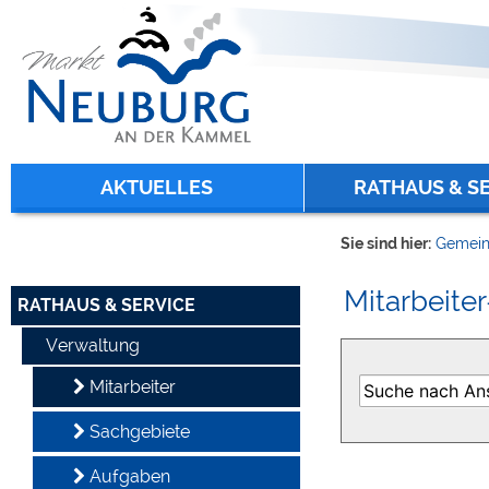
Zum Inhalt
,
zur Navigation
oder
zur Startseite
springen.
chließen
AKTUELLES
RATHAUS & S
Sie sind hier:
Gemein
Mitarbeiter
RATHAUS & SERVICE
Verwaltung
Mitarbeiter
Sachgebiete
Aufgaben