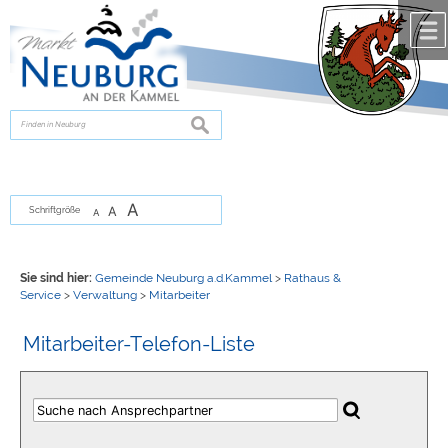
Zum Inhalt
,
zur Navigation
oder
zur Startseite
springen.
chließen
suchen
A
A
Schriftgröße
A
Sie sind hier:
Gemeinde Neuburg a.d.Kammel
>
Rathaus &
Service
>
Verwaltung
>
Mitarbeiter
Mitarbeiter-Telefon-Liste