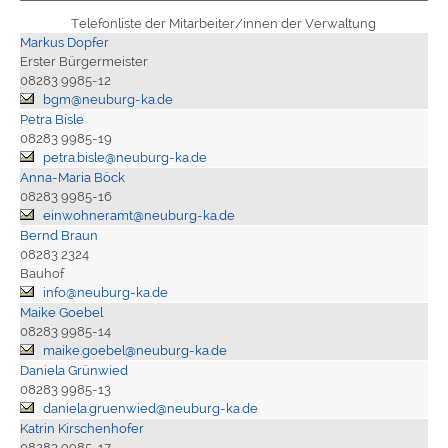
Telefonliste der Mitarbeiter/innen der Verwaltung
Markus Dopfer
Erster Bürgermeister
08283 9985-12
bgm@neuburg-ka.de
Petra Bisle
08283 9985-19
petra.bisle@neuburg-ka.de
Anna-Maria Böck
08283 9985-16
einwohneramt@neuburg-ka.de
Bernd Braun
08283 2324
Bauhof
info@neuburg-ka.de
Maike Goebel
08283 9985-14
maike.goebel@neuburg-ka.de
Daniela Grünwied
08283 9985-13
daniela.gruenwied@neuburg-ka.de
Katrin Kirschenhofer
08283 9985-17