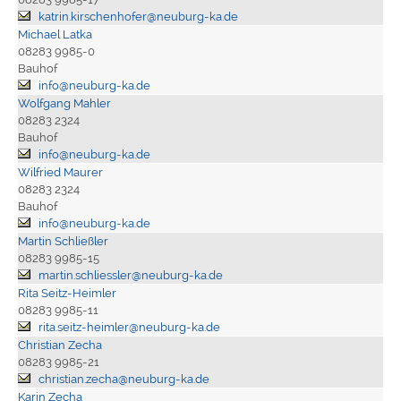
katrin.kirschenhofer@neuburg-ka.de
Michael Latka
08283 9985-0
Bauhof
info@neuburg-ka.de
Wolfgang Mahler
08283 2324
Bauhof
info@neuburg-ka.de
Wilfried Maurer
08283 2324
Bauhof
info@neuburg-ka.de
Martin Schließler
08283 9985-15
martin.schliessler@neuburg-ka.de
Rita Seitz-Heimler
08283 9985-11
rita.seitz-heimler@neuburg-ka.de
Christian Zecha
08283 9985-21
christian.zecha@neuburg-ka.de
Karin Zecha