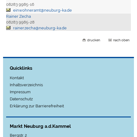
08283 9985-16
einwohneramt@neuburg-ka.de
Rainer Zecha
08283 9985-28
rainer.zecha@neuburg-ka.de
drucken
nach oben
Quicklinks
Kontakt
Inhaltsverzeichnis
Impressum
Datenschutz
Erklärung zur Barrierefreiheit
Markt Neuburg a.d.Kammel
Bergstr. 2