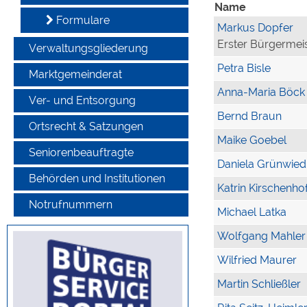
Name
Formulare
Markus Dopfer
Erster Bürgermei
Verwaltungsgliederung
Petra Bisle
Marktgemeinderat
Anna-Maria Böck
Ver- und Entsorgung
Bernd Braun
Ortsrecht & Satzungen
Maike Goebel
Seniorenbeauftragte
Daniela Grünwied
Behörden und Institutionen
Katrin Kirschenho
Notrufnummern
Michael Latka
Wolfgang Mahler
Wilfried Maurer
Martin Schließler