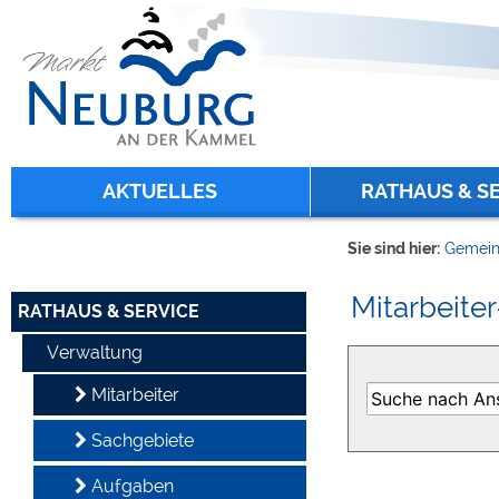
Zum Inhalt
,
zur Navigation
oder
zur Startseite
springen.
chließen
AKTUELLES
RATHAUS & S
Sie sind hier:
Gemein
Mitarbeiter
RATHAUS & SERVICE
Verwaltung
Mitarbeiter
Sachgebiete
Aufgaben