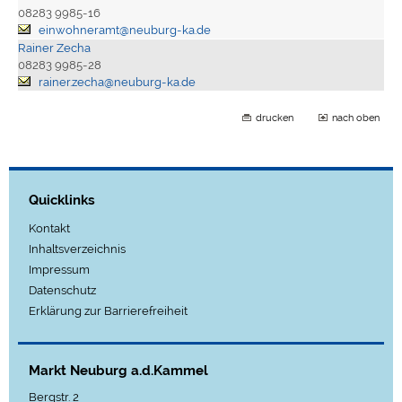
08283 9985-16
einwohneramt@neuburg-ka.de
Rainer Zecha
08283 9985-28
rainer.zecha@neuburg-ka.de
drucken
nach oben
Quicklinks
Kontakt
Inhaltsverzeichnis
Impressum
Datenschutz
Erklärung zur Barrierefreiheit
Markt Neuburg a.d.Kammel
Bergstr. 2