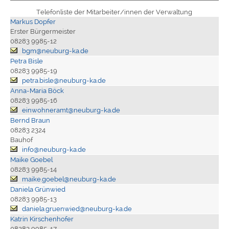
Telefonliste der Mitarbeiter/innen der Verwaltung
Markus Dopfer
Erster Bürgermeister
08283 9985-12
bgm@neuburg-ka.de
Petra Bisle
08283 9985-19
petra.bisle@neuburg-ka.de
Anna-Maria Böck
08283 9985-16
einwohneramt@neuburg-ka.de
Bernd Braun
08283 2324
Bauhof
info@neuburg-ka.de
Maike Goebel
08283 9985-14
maike.goebel@neuburg-ka.de
Daniela Grünwied
08283 9985-13
daniela.gruenwied@neuburg-ka.de
Katrin Kirschenhofer
08283 9985-17