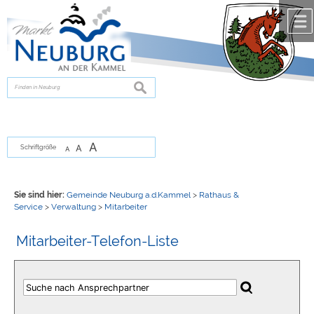
Zum Inhalt
,
zur Navigation
oder
zur Startseite
springen.
chließen
suchen
A
A
Schriftgröße
A
Sie sind hier:
Gemeinde Neuburg a.d.Kammel
>
Rathaus &
Service
>
Verwaltung
>
Mitarbeiter
Mitarbeiter-Telefon-Liste