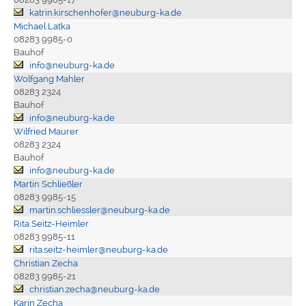
katrin.kirschenhofer@neuburg-ka.de
Michael Latka
08283 9985-0
Bauhof
info@neuburg-ka.de
Wolfgang Mahler
08283 2324
Bauhof
info@neuburg-ka.de
Wilfried Maurer
08283 2324
Bauhof
info@neuburg-ka.de
Martin Schließler
08283 9985-15
martin.schliessler@neuburg-ka.de
Rita Seitz-Heimler
08283 9985-11
rita.seitz-heimler@neuburg-ka.de
Christian Zecha
08283 9985-21
christian.zecha@neuburg-ka.de
Karin Zecha