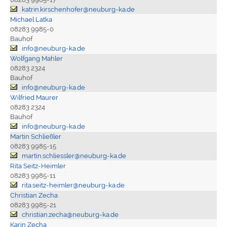
katrin.kirschenhofer@neuburg-ka.de
Michael Latka
08283 9985-0
Bauhof
info@neuburg-ka.de
Wolfgang Mahler
08283 2324
Bauhof
info@neuburg-ka.de
Wilfried Maurer
08283 2324
Bauhof
info@neuburg-ka.de
Martin Schließler
08283 9985-15
martin.schliessler@neuburg-ka.de
Rita Seitz-Heimler
08283 9985-11
rita.seitz-heimler@neuburg-ka.de
Christian Zecha
08283 9985-21
christian.zecha@neuburg-ka.de
Karin Zecha