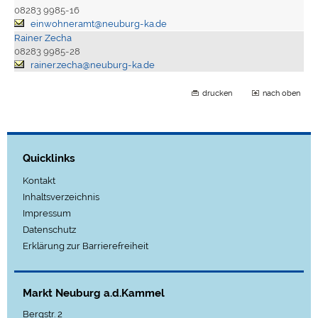
08283 9985-16
einwohneramt@neuburg-ka.de
Rainer Zecha
08283 9985-28
rainer.zecha@neuburg-ka.de
drucken
nach oben
Quicklinks
Kontakt
Inhaltsverzeichnis
Impressum
Datenschutz
Erklärung zur Barrierefreiheit
Markt Neuburg a.d.Kammel
Bergstr. 2