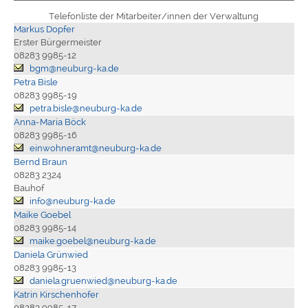
Telefonliste der Mitarbeiter/innen der Verwaltung
Markus Dopfer
Erster Bürgermeister
08283 9985-12
bgm@neuburg-ka.de
Petra Bisle
08283 9985-19
petra.bisle@neuburg-ka.de
Anna-Maria Böck
08283 9985-16
einwohneramt@neuburg-ka.de
Bernd Braun
08283 2324
Bauhof
info@neuburg-ka.de
Maike Goebel
08283 9985-14
maike.goebel@neuburg-ka.de
Daniela Grünwied
08283 9985-13
daniela.gruenwied@neuburg-ka.de
Katrin Kirschenhofer
08283 9985-17