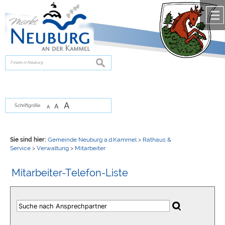
Zum Inhalt
,
zur Navigation
oder
zur Startseite
springen.
chließen
suchen
A
A
Schriftgröße
A
Sie sind hier:
Gemeinde Neuburg a.d.Kammel
>
Rathaus &
Service
>
Verwaltung
>
Mitarbeiter
Mitarbeiter-Telefon-Liste