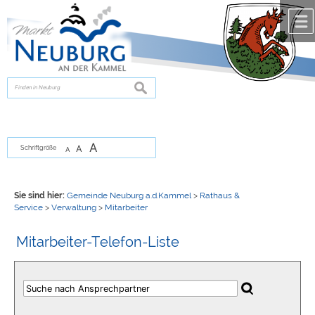
Zum Inhalt
,
zur Navigation
oder
zur Startseite
springen.
chließen
suchen
A
A
Schriftgröße
A
Sie sind hier:
Gemeinde Neuburg a.d.Kammel
>
Rathaus &
Service
>
Verwaltung
>
Mitarbeiter
Mitarbeiter-Telefon-Liste