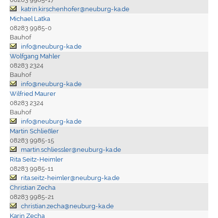
katrin.kirschenhofer@neuburg-ka.de
Michael Latka
08283 9985-0
Bauhof
info@neuburg-ka.de
Wolfgang Mahler
08283 2324
Bauhof
info@neuburg-ka.de
Wilfried Maurer
08283 2324
Bauhof
info@neuburg-ka.de
Martin Schließler
08283 9985-15
martin.schliessler@neuburg-ka.de
Rita Seitz-Heimler
08283 9985-11
rita.seitz-heimler@neuburg-ka.de
Christian Zecha
08283 9985-21
christian.zecha@neuburg-ka.de
Karin Zecha