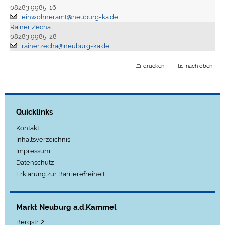
08283 9985-16
einwohneramt@neuburg-ka.de
Rainer Zecha
08283 9985-28
rainer.zecha@neuburg-ka.de
drucken
nach oben
Quicklinks
Kontakt
Inhaltsverzeichnis
Impressum
Datenschutz
Erklärung zur Barrierefreiheit
Markt Neuburg a.d.Kammel
Bergstr. 2