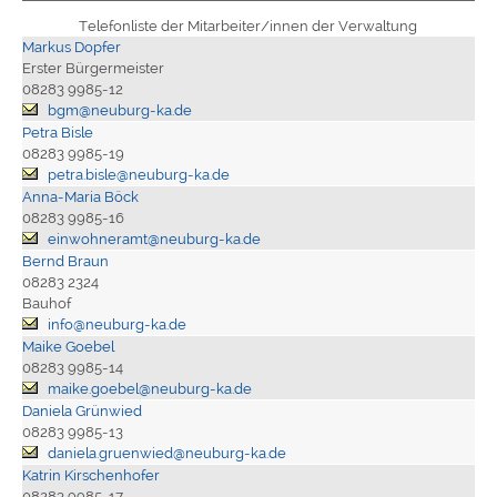
Telefonliste der Mitarbeiter/innen der Verwaltung
Markus Dopfer
Erster Bürgermeister
08283 9985-12
bgm@neuburg-ka.de
Petra Bisle
08283 9985-19
petra.bisle@neuburg-ka.de
Anna-Maria Böck
08283 9985-16
einwohneramt@neuburg-ka.de
Bernd Braun
08283 2324
Bauhof
info@neuburg-ka.de
Maike Goebel
08283 9985-14
maike.goebel@neuburg-ka.de
Daniela Grünwied
08283 9985-13
daniela.gruenwied@neuburg-ka.de
Katrin Kirschenhofer
08283 9985-17