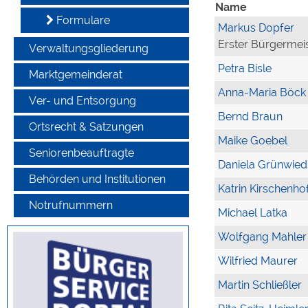
Name
Formulare
Markus Dopfer
Erster Bürgermei
Verwaltungsgliederung
Petra Bisle
Marktgemeinderat
Anna-Maria Böck
Ver- und Entsorgung
Bernd Braun
Ortsrecht & Satzungen
Maike Goebel
Seniorenbeauftragte
Daniela Grünwied
Behörden und Institutionen
Katrin Kirschenho
Notrufnummern
Michael Latka
Wolfgang Mahler
Wilfried Maurer
Martin Schließler