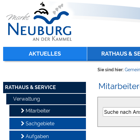
Zum Inhalt
,
zur Navigation
oder
zur Startseite
springen.
chließen
AKTUELLES
RATHAUS & S
Sie sind hier:
Gemein
Mitarbeiter
RATHAUS & SERVICE
Verwaltung
Mitarbeiter
Sachgebiete
Aufgaben