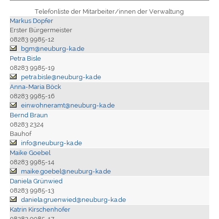
Telefonliste der Mitarbeiter/innen der Verwaltung
Markus Dopfer
Erster Bürgermeister
08283 9985-12
bgm@neuburg-ka.de
Petra Bisle
08283 9985-19
petra.bisle@neuburg-ka.de
Anna-Maria Böck
08283 9985-16
einwohneramt@neuburg-ka.de
Bernd Braun
08283 2324
Bauhof
info@neuburg-ka.de
Maike Goebel
08283 9985-14
maike.goebel@neuburg-ka.de
Daniela Grünwied
08283 9985-13
daniela.gruenwied@neuburg-ka.de
Katrin Kirschenhofer
08283 9985-17