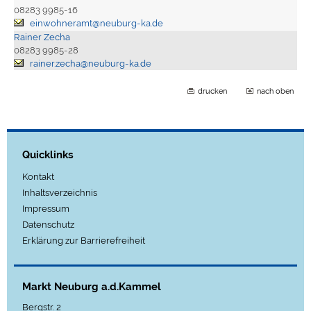
08283 9985-16
einwohneramt@neuburg-ka.de
Rainer Zecha
08283 9985-28
rainer.zecha@neuburg-ka.de
drucken
nach oben
Quicklinks
Kontakt
Inhaltsverzeichnis
Impressum
Datenschutz
Erklärung zur Barrierefreiheit
Markt Neuburg a.d.Kammel
Bergstr. 2