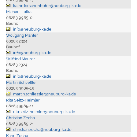
katrin.kirschenhofer@neuburg-ka.de
Michael Latka
08283 9985-0
Bauhof
info@neuburg-ka.de
Wolfgang Mahler
08283 2324
Bauhof
info@neuburg-ka.de
Wilfried Maurer
08283 2324
Bauhof
info@neuburg-ka.de
Martin Schließler
08283 9985-15
martin.schliessler@neuburg-ka.de
Rita Seitz-Heimler
08283 9985-11
rita.seitz-heimler@neuburg-ka.de
Christian Zecha
08283 9985-21
christian.zecha@neuburg-ka.de
Karin Zecha