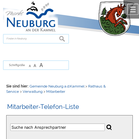
Zum Inhalt
,
zur Navigation
oder
zur Startseite
springen.
chließen
suchen
A
A
Schriftgröße
A
Sie sind hier:
Gemeinde Neuburg a.d.Kammel
>
Rathaus &
Service
>
Verwaltung
>
Mitarbeiter
Mitarbeiter-Telefon-Liste