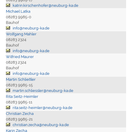
katrin.kirschenhofer@neuburg-ka.de
Michael Latka
08283 9985-0
Bauhof
info@neuburg-ka.de
Wolfgang Mahler
08283 2324
Bauhof
info@neuburg-ka.de
Wilfried Maurer
08283 2324
Bauhof
info@neuburg-ka.de
Martin Schließler
08283 9985-15
martin.schliessler@neuburg-ka.de
Rita Seitz-Heimler
08283 9985-11
rita.seitz-heimler@neuburg-ka.de
Christian Zecha
08283 9985-21
christian.zecha@neuburg-ka.de
Karin Zecha