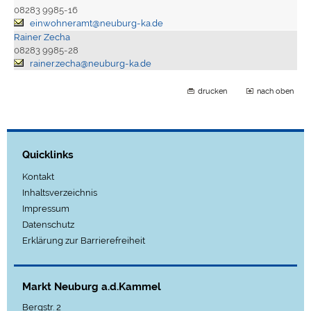
08283 9985-16
einwohneramt@neuburg-ka.de
Rainer Zecha
08283 9985-28
rainer.zecha@neuburg-ka.de
drucken
nach oben
Quicklinks
Kontakt
Inhaltsverzeichnis
Impressum
Datenschutz
Erklärung zur Barrierefreiheit
Markt Neuburg a.d.Kammel
Bergstr. 2