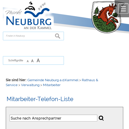
Zum Inhalt
,
zur Navigation
oder
zur Startseite
springen.
chließen
suchen
A
A
Schriftgröße
A
Sie sind hier:
Gemeinde Neuburg a.d.Kammel
>
Rathaus &
Service
>
Verwaltung
>
Mitarbeiter
Mitarbeiter-Telefon-Liste