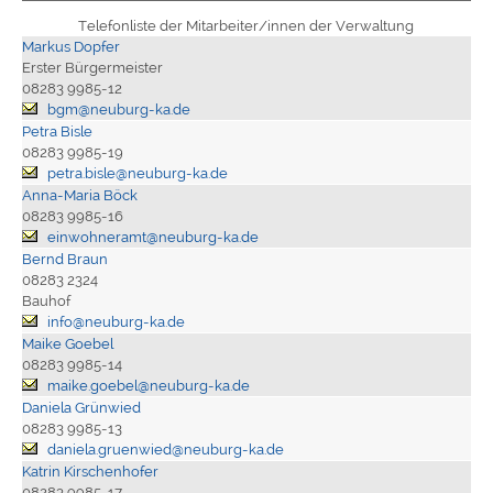
Telefonliste der Mitarbeiter/innen der Verwaltung
Markus Dopfer
Erster Bürgermeister
08283 9985-12
bgm@neuburg-ka.de
Petra Bisle
08283 9985-19
petra.bisle@neuburg-ka.de
Anna-Maria Böck
08283 9985-16
einwohneramt@neuburg-ka.de
Bernd Braun
08283 2324
Bauhof
info@neuburg-ka.de
Maike Goebel
08283 9985-14
maike.goebel@neuburg-ka.de
Daniela Grünwied
08283 9985-13
daniela.gruenwied@neuburg-ka.de
Katrin Kirschenhofer
08283 9985-17