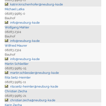
katrin.kirschenhofer@neuburg-ka.de
Michael Latka
08283 9985-0
Bauhof
info@neuburg-ka.de
Wolfgang Mahler
08283 2324
Bauhof
info@neuburg-ka.de
Wilfried Maurer
08283 2324
Bauhof
info@neuburg-ka.de
Martin Schließler
08283 9985-15
martin.schliessler@neuburg-ka.de
Rita Seitz-Heimler
08283 9985-11
rita.seitz-heimler@neuburg-ka.de
Christian Zecha
08283 9985-21
christian.zecha@neuburg-ka.de
Karin Zecha