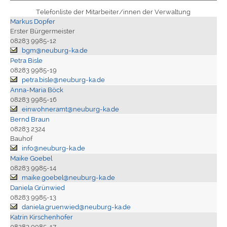
Telefonliste der Mitarbeiter/innen der Verwaltung
Markus Dopfer
Erster Bürgermeister
08283 9985-12
bgm@neuburg-ka.de
Petra Bisle
08283 9985-19
petra.bisle@neuburg-ka.de
Anna-Maria Böck
08283 9985-16
einwohneramt@neuburg-ka.de
Bernd Braun
08283 2324
Bauhof
info@neuburg-ka.de
Maike Goebel
08283 9985-14
maike.goebel@neuburg-ka.de
Daniela Grünwied
08283 9985-13
daniela.gruenwied@neuburg-ka.de
Katrin Kirschenhofer
08283 9985-17