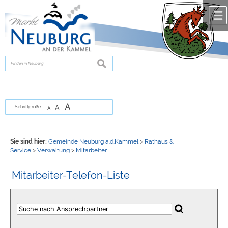
Zum Inhalt
,
zur Navigation
oder
zur Startseite
springen.
chließen
suchen
A
A
Schriftgröße
A
Sie sind hier:
Gemeinde Neuburg a.d.Kammel
>
Rathaus &
Service
>
Verwaltung
>
Mitarbeiter
Mitarbeiter-Telefon-Liste