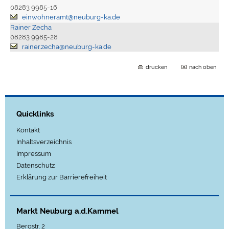
08283 9985-16
einwohneramt@neuburg-ka.de
Rainer Zecha
08283 9985-28
rainer.zecha@neuburg-ka.de
drucken
nach oben
Quicklinks
Kontakt
Inhaltsverzeichnis
Impressum
Datenschutz
Erklärung zur Barrierefreiheit
Markt Neuburg a.d.Kammel
Bergstr. 2