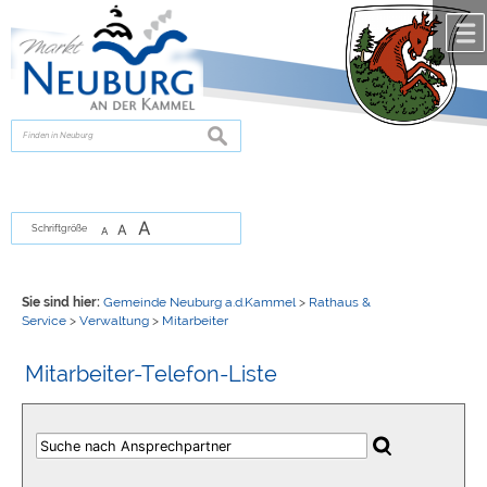
Zum Inhalt
,
zur Navigation
oder
zur Startseite
springen.
chließen
suchen
A
A
Schriftgröße
A
Sie sind hier:
Gemeinde Neuburg a.d.Kammel
>
Rathaus &
Service
>
Verwaltung
>
Mitarbeiter
Mitarbeiter-Telefon-Liste