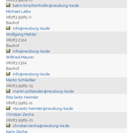
katrin.kirschenhofer@neuburg-ka.de
Michael Latka
08283 9985-0
Bauhof
info@neuburg-ka.de
Wolfgang Mahler
08283 2324
Bauhof
info@neuburg-ka.de
Wilfried Maurer
08283 2324
Bauhof
info@neuburg-ka.de
Martin Schließler
08283 9985-15
martin.schliessler@neuburg-ka.de
Rita Seitz-Heimler
08283 9985-11
rita.seitz-heimler@neuburg-ka.de
Christian Zecha
08283 9985-21
christian.zecha@neuburg-ka.de
Karin Zecha