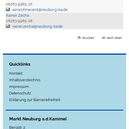
08283 9985-16
einwohneramt@neuburg-ka.de
Rainer Zecha
08283 9985-28
rainer.zecha@neuburg-ka.de
drucken
nach oben
Quicklinks
Kontakt
Inhaltsverzeichnis
Impressum
Datenschutz
Erklärung zur Barrierefreiheit
Markt Neuburg a.d.Kammel
Bergstr. 2