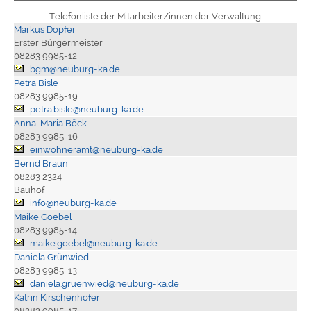
Telefonliste der Mitarbeiter/innen der Verwaltung
Markus Dopfer
Erster Bürgermeister
08283 9985-12
bgm@neuburg-ka.de
Petra Bisle
08283 9985-19
petra.bisle@neuburg-ka.de
Anna-Maria Böck
08283 9985-16
einwohneramt@neuburg-ka.de
Bernd Braun
08283 2324
Bauhof
info@neuburg-ka.de
Maike Goebel
08283 9985-14
maike.goebel@neuburg-ka.de
Daniela Grünwied
08283 9985-13
daniela.gruenwied@neuburg-ka.de
Katrin Kirschenhofer
08283 9985-17