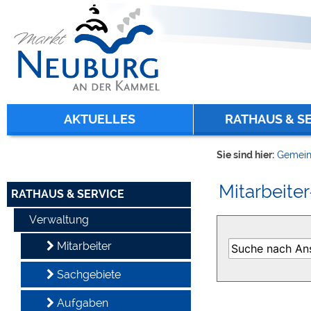
Zum Inhalt
,
zur Navigation
oder
zur Startseite
springen.
chließen
AKTUELLES
RATHAUS & S
Sie sind hier:
Gemein
Mitarbeiter
RATHAUS & SERVICE
Verwaltung
Mitarbeiter
Sachgebiete
Aufgaben