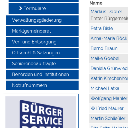
Name
Formulare
Markus Dopfer
Erster Bürgermei
Verwaltungsgliederung
Petra Bisle
Marktgemeinderat
Anna-Maria Böck
Ver- und Entsorgung
Bernd Braun
Ortsrecht & Satzungen
Maike Goebel
Seniorenbeauftragte
Daniela Grünwied
Behörden und Institutionen
Katrin Kirschenho
Notrufnummern
Michael Latka
Wolfgang Mahler
Wilfried Maurer
Martin Schließler