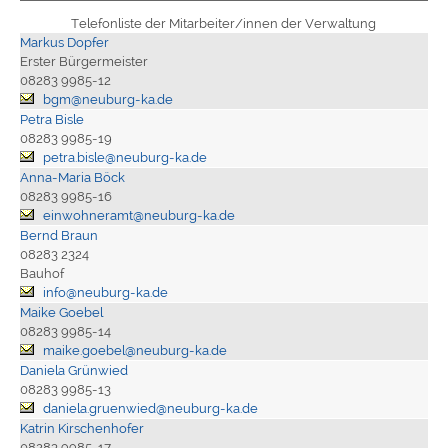
Telefonliste der Mitarbeiter/innen der Verwaltung
Markus Dopfer
Erster Bürgermeister
08283 9985-12
bgm@neuburg-ka.de
Petra Bisle
08283 9985-19
petra.bisle@neuburg-ka.de
Anna-Maria Böck
08283 9985-16
einwohneramt@neuburg-ka.de
Bernd Braun
08283 2324
Bauhof
info@neuburg-ka.de
Maike Goebel
08283 9985-14
maike.goebel@neuburg-ka.de
Daniela Grünwied
08283 9985-13
daniela.gruenwied@neuburg-ka.de
Katrin Kirschenhofer
08283 9985-17