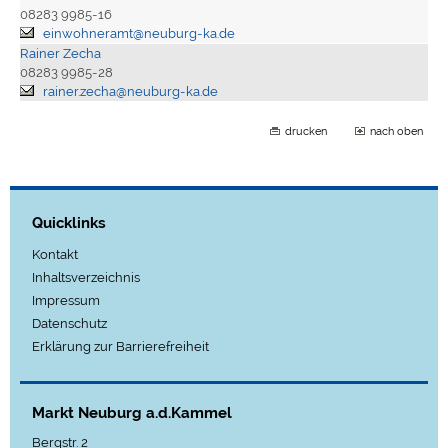
08283 9985-16
einwohneramt@neuburg-ka.de
Rainer Zecha
08283 9985-28
rainer.zecha@neuburg-ka.de
drucken
nach oben
Quicklinks
Kontakt
Inhaltsverzeichnis
Impressum
Datenschutz
Erklärung zur Barrierefreiheit
Markt Neuburg a.d.Kammel
Bergstr. 2