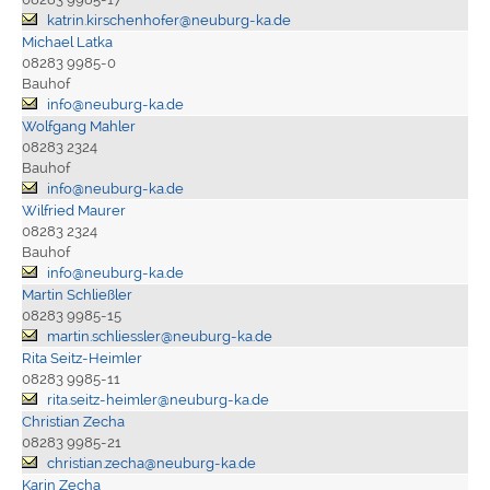
katrin.kirschenhofer@neuburg-ka.de
Michael Latka
08283 9985-0
Bauhof
info@neuburg-ka.de
Wolfgang Mahler
08283 2324
Bauhof
info@neuburg-ka.de
Wilfried Maurer
08283 2324
Bauhof
info@neuburg-ka.de
Martin Schließler
08283 9985-15
martin.schliessler@neuburg-ka.de
Rita Seitz-Heimler
08283 9985-11
rita.seitz-heimler@neuburg-ka.de
Christian Zecha
08283 9985-21
christian.zecha@neuburg-ka.de
Karin Zecha