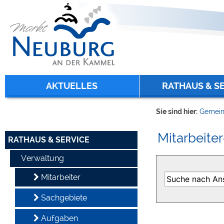
Zum Inhalt
,
zur Navigation
oder
zur Startseite
springen.
chließen
AKTUELLES
RATHAUS & S
Sie sind hier:
Gemein
Mitarbeiter
RATHAUS & SERVICE
Verwaltung
Mitarbeiter
Sachgebiete
Aufgaben