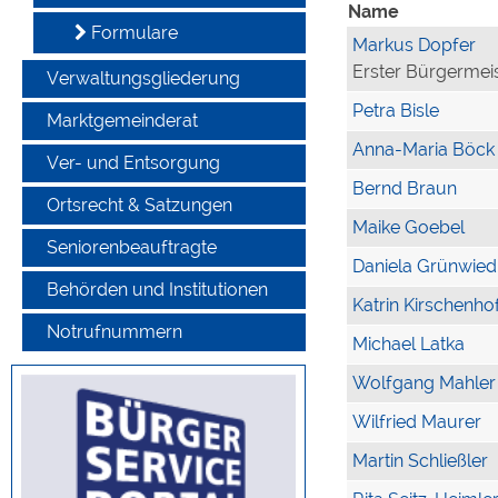
Name
Formulare
Markus Dopfer
Erster Bürgermei
Verwaltungsgliederung
Petra Bisle
Marktgemeinderat
Anna-Maria Böck
Ver- und Entsorgung
Bernd Braun
Ortsrecht & Satzungen
Maike Goebel
Seniorenbeauftragte
Daniela Grünwied
Behörden und Institutionen
Katrin Kirschenho
Notrufnummern
Michael Latka
Wolfgang Mahler
Wilfried Maurer
Martin Schließler