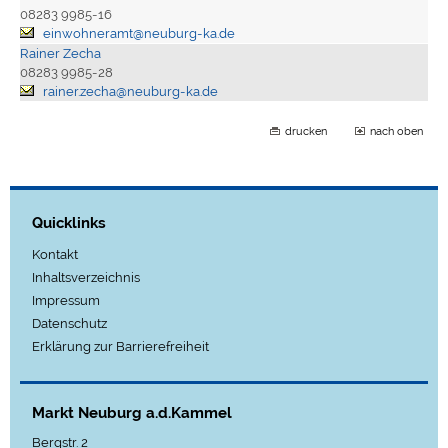
08283 9985-16
einwohneramt@neuburg-ka.de
Rainer Zecha
08283 9985-28
rainer.zecha@neuburg-ka.de
drucken
nach oben
Quicklinks
Kontakt
Inhaltsverzeichnis
Impressum
Datenschutz
Erklärung zur Barrierefreiheit
Markt Neuburg a.d.Kammel
Bergstr. 2