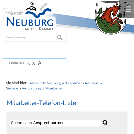
Zum Inhalt
,
zur Navigation
oder
zur Startseite
springen.
chließen
suchen
A
A
Schriftgröße
A
Sie sind hier:
Gemeinde Neuburg a.d.Kammel
>
Rathaus &
Service
>
Verwaltung
>
Mitarbeiter
Mitarbeiter-Telefon-Liste