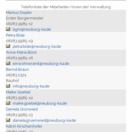
Telefonliste der Mitarbeiter/innen der Verwaltung
Markus Dopfer
Erster Bürgermeister
08283 9985-12
bgm@neuburg-ka.de
Petra Bisle
08283 9985-19
petra.bisle@neuburg-ka.de
Anna-Maria Böck
08283 9985-16
einwohneramt@neuburg-ka.de
Bernd Braun
08283 2324
Bauhof
info@neuburg-ka.de
Maike Goebel
08283 9985-14
maike.goebel@neuburg-ka.de
Daniela Grünwied
08283 9985-13
daniela.gruenwied@neuburg-ka.de
Katrin Kirschenhofer
08283 9985-17