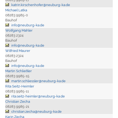
katrin.kirschenhofer@neuburg-ka.de
Michael Latka
08283 9985-0
Bauhof
info@neuburg-ka.de
Wolfgang Mahler
08283 2324
Bauhof
info@neuburg-ka.de
Wilfried Maurer
08283 2324
Bauhof
info@neuburg-ka.de
Martin Schließler
08283 9985-15
martin.schliessler@neuburg-ka.de
Rita Seitz-Heimler
08283 9985-11
rita.seitz-heimler@neuburg-ka.de
Christian Zecha
08283 9985-21
christian.zecha@neuburg-ka.de
Karin Zecha