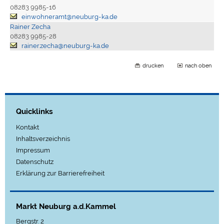
08283 9985-16
einwohneramt@neuburg-ka.de
Rainer Zecha
08283 9985-28
rainer.zecha@neuburg-ka.de
drucken
nach oben
Quicklinks
Kontakt
Inhaltsverzeichnis
Impressum
Datenschutz
Erklärung zur Barrierefreiheit
Markt Neuburg a.d.Kammel
Bergstr. 2