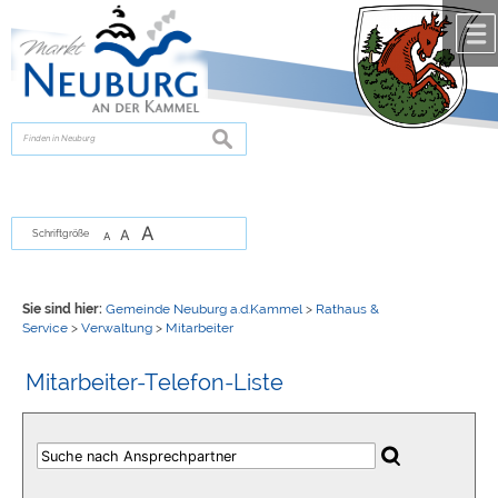
Zum Inhalt
,
zur Navigation
oder
zur Startseite
springen.
chließen
suchen
A
A
Schriftgröße
A
Sie sind hier:
Gemeinde Neuburg a.d.Kammel
>
Rathaus &
Service
>
Verwaltung
>
Mitarbeiter
Mitarbeiter-Telefon-Liste