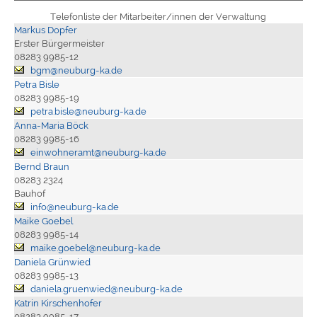
Telefonliste der Mitarbeiter/innen der Verwaltung
Markus Dopfer
Erster Bürgermeister
08283 9985-12
bgm@neuburg-ka.de
Petra Bisle
08283 9985-19
petra.bisle@neuburg-ka.de
Anna-Maria Böck
08283 9985-16
einwohneramt@neuburg-ka.de
Bernd Braun
08283 2324
Bauhof
info@neuburg-ka.de
Maike Goebel
08283 9985-14
maike.goebel@neuburg-ka.de
Daniela Grünwied
08283 9985-13
daniela.gruenwied@neuburg-ka.de
Katrin Kirschenhofer
08283 9985-17