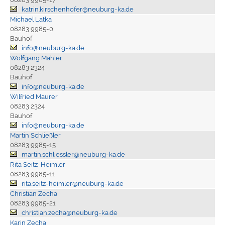
katrin.kirschenhofer@neuburg-ka.de
Michael Latka
08283 9985-0
Bauhof
info@neuburg-ka.de
Wolfgang Mahler
08283 2324
Bauhof
info@neuburg-ka.de
Wilfried Maurer
08283 2324
Bauhof
info@neuburg-ka.de
Martin Schließler
08283 9985-15
martin.schliessler@neuburg-ka.de
Rita Seitz-Heimler
08283 9985-11
rita.seitz-heimler@neuburg-ka.de
Christian Zecha
08283 9985-21
christian.zecha@neuburg-ka.de
Karin Zecha