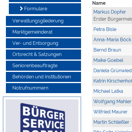
Name
Formulare
Markus Dopfer
Erster Bürgermei
Verwaltungsgliederung
Petra Bisle
Marktgemeinderat
Anna-Maria Böck
Ver- und Entsorgung
Bernd Braun
Ortsrecht & Satzungen
Maike Goebel
Seniorenbeauftragte
Daniela Grünwied
Behörden und Institutionen
Katrin Kirschenho
Notrufnummern
Michael Latka
Wolfgang Mahler
Wilfried Maurer
Martin Schließler