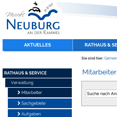
Zum Inhalt
,
zur Navigation
oder
zur Startseite
springen.
chließen
AKTUELLES
RATHAUS & S
Sie sind hier:
Gemein
Mitarbeiter
RATHAUS & SERVICE
Verwaltung
Mitarbeiter
Sachgebiete
Aufgaben