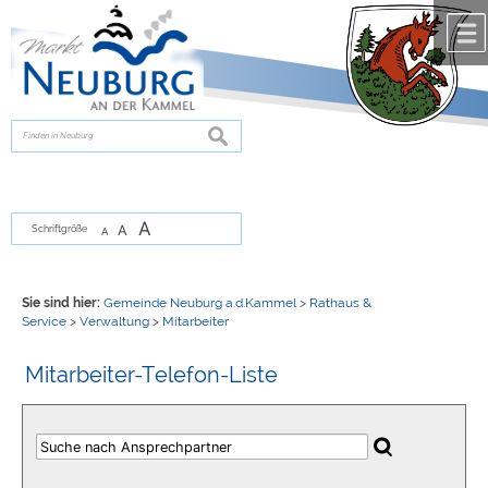
Zum Inhalt
,
zur Navigation
oder
zur Startseite
springen.
chließen
suchen
A
A
Schriftgröße
A
Sie sind hier:
Gemeinde Neuburg a.d.Kammel
>
Rathaus &
Service
>
Verwaltung
>
Mitarbeiter
Mitarbeiter-Telefon-Liste