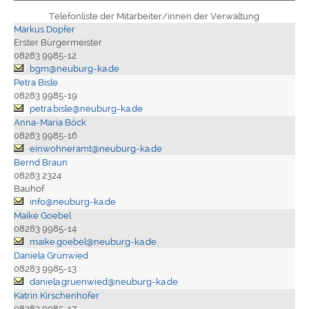
Telefonliste der Mitarbeiter/innen der Verwaltung
Markus Dopfer
Erster Bürgermeister
08283 9985-12
bgm@neuburg-ka.de
Petra Bisle
08283 9985-19
petra.bisle@neuburg-ka.de
Anna-Maria Böck
08283 9985-16
einwohneramt@neuburg-ka.de
Bernd Braun
08283 2324
Bauhof
info@neuburg-ka.de
Maike Goebel
08283 9985-14
maike.goebel@neuburg-ka.de
Daniela Grünwied
08283 9985-13
daniela.gruenwied@neuburg-ka.de
Katrin Kirschenhofer
08283 9985-17