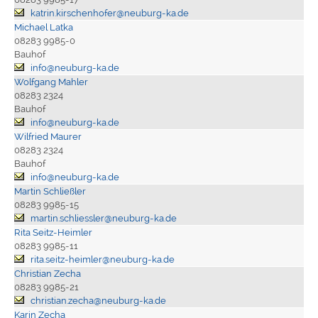
katrin.kirschenhofer@neuburg-ka.de
Michael Latka
08283 9985-0
Bauhof
info@neuburg-ka.de
Wolfgang Mahler
08283 2324
Bauhof
info@neuburg-ka.de
Wilfried Maurer
08283 2324
Bauhof
info@neuburg-ka.de
Martin Schließler
08283 9985-15
martin.schliessler@neuburg-ka.de
Rita Seitz-Heimler
08283 9985-11
rita.seitz-heimler@neuburg-ka.de
Christian Zecha
08283 9985-21
christian.zecha@neuburg-ka.de
Karin Zecha