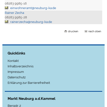
08283 9985-16
einwohneramt@neuburg-ka.de
Rainer Zecha
08283 9985-28
rainer.zecha@neuburg-ka.de
drucken
nach oben
Quicklinks
Kontakt
Inhaltsverzeichnis
Impressum
Datenschutz
Erklärung zur Barrierefreiheit
Markt Neuburg a.d.Kammel
Bergstr. 2