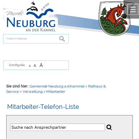
Zum Inhalt
,
zur Navigation
oder
zur Startseite
springen.
chließen
suchen
A
A
Schriftgröße
A
Sie sind hier:
Gemeinde Neuburg a.d.Kammel
>
Rathaus &
Service
>
Verwaltung
>
Mitarbeiter
Mitarbeiter-Telefon-Liste