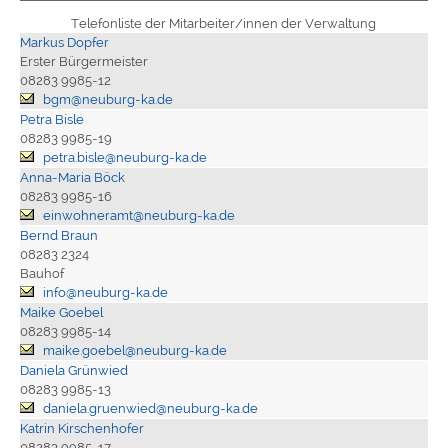
Telefonliste der Mitarbeiter/innen der Verwaltung
Markus Dopfer
Erster Bürgermeister
08283 9985-12
bgm@neuburg-ka.de
Petra Bisle
08283 9985-19
petra.bisle@neuburg-ka.de
Anna-Maria Böck
08283 9985-16
einwohneramt@neuburg-ka.de
Bernd Braun
08283 2324
Bauhof
info@neuburg-ka.de
Maike Goebel
08283 9985-14
maike.goebel@neuburg-ka.de
Daniela Grünwied
08283 9985-13
daniela.gruenwied@neuburg-ka.de
Katrin Kirschenhofer
08283 9985-17