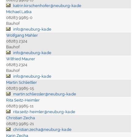
katrin.kirschenhofer@neuburg-ka.de
Michael Latka
08283 9985-0
Bauhof
info@neuburg-ka.de
Wolfgang Mahler
08283 2324
Bauhof
info@neuburg-ka.de
Wilfried Maurer
08283 2324
Bauhof
info@neuburg-ka.de
Martin Schließler
08283 9985-15
martin.schliessler@neuburg-ka.de
Rita Seitz-Heimler
08283 9985-11
rita.seitz-heimler@neuburg-ka.de
Christian Zecha
08283 9985-21
christian.zecha@neuburg-ka.de
Karin Zecha