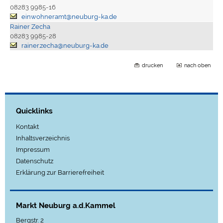
08283 9985-16
einwohneramt@neuburg-ka.de
Rainer Zecha
08283 9985-28
rainer.zecha@neuburg-ka.de
drucken
nach oben
Quicklinks
Kontakt
Inhaltsverzeichnis
Impressum
Datenschutz
Erklärung zur Barrierefreiheit
Markt Neuburg a.d.Kammel
Bergstr. 2