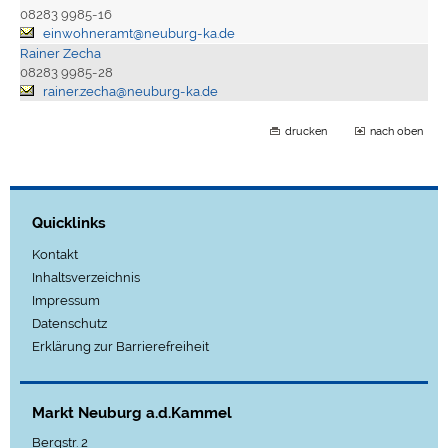
08283 9985-16
einwohneramt@neuburg-ka.de
Rainer Zecha
08283 9985-28
rainer.zecha@neuburg-ka.de
drucken
nach oben
Quicklinks
Kontakt
Inhaltsverzeichnis
Impressum
Datenschutz
Erklärung zur Barrierefreiheit
Markt Neuburg a.d.Kammel
Bergstr. 2