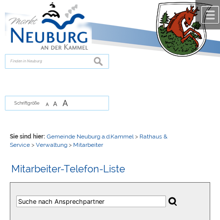
Zum Inhalt
,
zur Navigation
oder
zur Startseite
springen.
chließen
suchen
A
A
Schriftgröße
A
Sie sind hier:
Gemeinde Neuburg a.d.Kammel
>
Rathaus &
Service
>
Verwaltung
>
Mitarbeiter
Mitarbeiter-Telefon-Liste