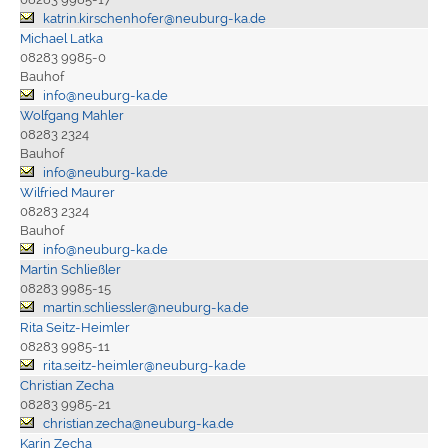
katrin.kirschenhofer@neuburg-ka.de
Michael Latka
08283 9985-0
Bauhof
info@neuburg-ka.de
Wolfgang Mahler
08283 2324
Bauhof
info@neuburg-ka.de
Wilfried Maurer
08283 2324
Bauhof
info@neuburg-ka.de
Martin Schließler
08283 9985-15
martin.schliessler@neuburg-ka.de
Rita Seitz-Heimler
08283 9985-11
rita.seitz-heimler@neuburg-ka.de
Christian Zecha
08283 9985-21
christian.zecha@neuburg-ka.de
Karin Zecha