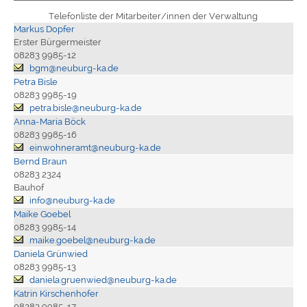
Telefonliste der Mitarbeiter/innen der Verwaltung
Markus Dopfer
Erster Bürgermeister
08283 9985-12
bgm@neuburg-ka.de
Petra Bisle
08283 9985-19
petra.bisle@neuburg-ka.de
Anna-Maria Böck
08283 9985-16
einwohneramt@neuburg-ka.de
Bernd Braun
08283 2324
Bauhof
info@neuburg-ka.de
Maike Goebel
08283 9985-14
maike.goebel@neuburg-ka.de
Daniela Grünwied
08283 9985-13
daniela.gruenwied@neuburg-ka.de
Katrin Kirschenhofer
08283 9985-17