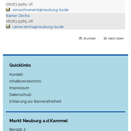
08283 9985-16
einwohneramt@neuburg-ka.de
Rainer Zecha
08283 9985-28
rainer.zecha@neuburg-ka.de
drucken
nach oben
Quicklinks
Kontakt
Inhaltsverzeichnis
Impressum
Datenschutz
Erklärung zur Barrierefreiheit
Markt Neuburg a.d.Kammel
Bergstr. 2