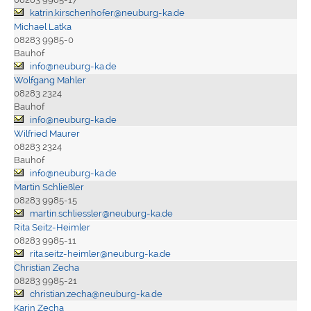
katrin.kirschenhofer@neuburg-ka.de
Michael Latka
08283 9985-0
Bauhof
info@neuburg-ka.de
Wolfgang Mahler
08283 2324
Bauhof
info@neuburg-ka.de
Wilfried Maurer
08283 2324
Bauhof
info@neuburg-ka.de
Martin Schließler
08283 9985-15
martin.schliessler@neuburg-ka.de
Rita Seitz-Heimler
08283 9985-11
rita.seitz-heimler@neuburg-ka.de
Christian Zecha
08283 9985-21
christian.zecha@neuburg-ka.de
Karin Zecha