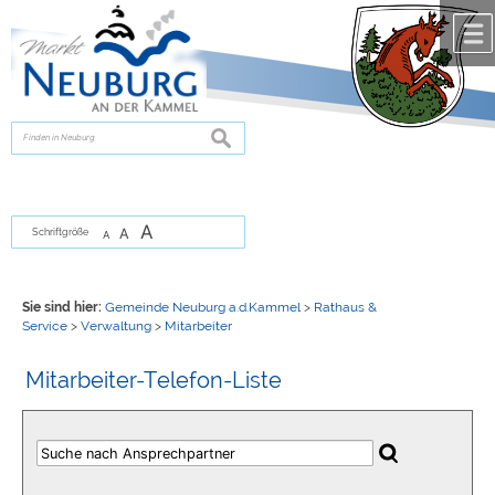
Zum Inhalt
,
zur Navigation
oder
zur Startseite
springen.
chließen
suchen
A
A
Schriftgröße
A
Sie sind hier:
Gemeinde Neuburg a.d.Kammel
>
Rathaus &
Service
>
Verwaltung
>
Mitarbeiter
Mitarbeiter-Telefon-Liste