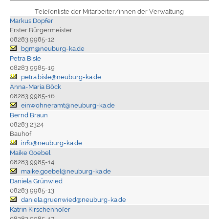
Telefonliste der Mitarbeiter/innen der Verwaltung
Markus Dopfer
Erster Bürgermeister
08283 9985-12
bgm@neuburg-ka.de
Petra Bisle
08283 9985-19
petra.bisle@neuburg-ka.de
Anna-Maria Böck
08283 9985-16
einwohneramt@neuburg-ka.de
Bernd Braun
08283 2324
Bauhof
info@neuburg-ka.de
Maike Goebel
08283 9985-14
maike.goebel@neuburg-ka.de
Daniela Grünwied
08283 9985-13
daniela.gruenwied@neuburg-ka.de
Katrin Kirschenhofer
08283 9985-17