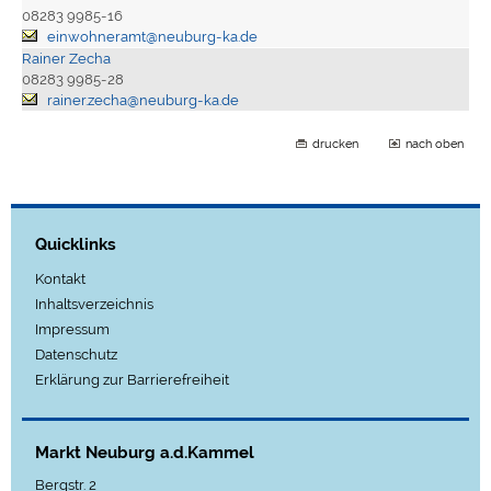
08283 9985-16
einwohneramt@neuburg-ka.de
Rainer Zecha
08283 9985-28
rainer.zecha@neuburg-ka.de
drucken
nach oben
Quicklinks
Kontakt
Inhaltsverzeichnis
Impressum
Datenschutz
Erklärung zur Barrierefreiheit
Markt Neuburg a.d.Kammel
Bergstr. 2