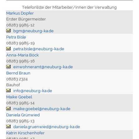
Telefonliste der Mitarbeiter/innen der Verwaltung
Markus Dopfer
Erster Bürgermeister
08283 9985-12
bgm@neuburg-ka.de
Petra Bisle
08283 9985-19
petra.bisle@neuburg-ka.de
Anna-Maria Böck
08283 9985-16
einwohneramt@neuburg-ka.de
Bernd Braun
08283 2324
Bauhof
info@neuburg-ka.de
Maike Goebel
08283 9985-14
maike.goebel@neuburg-ka.de
Daniela Grünwied
08283 9985-13
daniela.gruenwied@neuburg-ka.de
Katrin Kirschenhofer
08283 9985-17