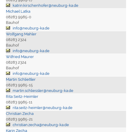
katrin.kirschenhofer@neuburg-ka.de
Michael Latka
08283 9985-0
Bauhof
info@neuburg-ka.de
Wolfgang Mahler
08283 2324
Bauhof
info@neuburg-ka.de
Wilfried Maurer
08283 2324
Bauhof
info@neuburg-ka.de
Martin Schließler
08283 9985-15
martin.schliessler@neuburg-ka.de
Rita Seitz-Heimler
08283 9985-11
rita.seitz-heimler@neuburg-ka.de
Christian Zecha
08283 9985-21
christian.zecha@neuburg-ka.de
Karin Zecha