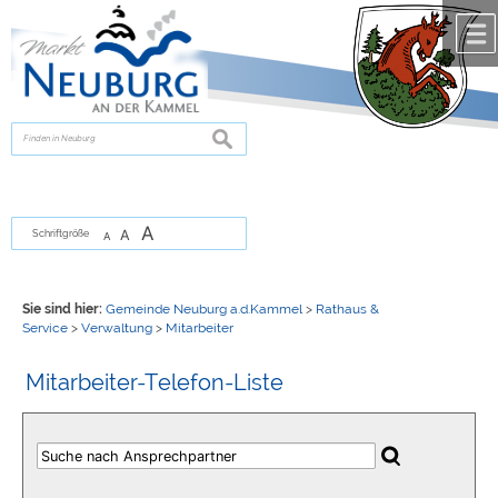
Zum Inhalt
,
zur Navigation
oder
zur Startseite
springen.
chließen
suchen
A
A
Schriftgröße
A
Sie sind hier:
Gemeinde Neuburg a.d.Kammel
>
Rathaus &
Service
>
Verwaltung
>
Mitarbeiter
Mitarbeiter-Telefon-Liste