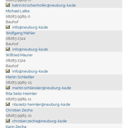
katrin.kirschenhofer@neuburg-ka.de
Michael Latka
08283 9985-0
Bauhof
info@neuburg-ka.de
Wolfgang Mahler
08283 2324
Bauhof
info@neuburg-ka.de
Wilfried Maurer
08283 2324
Bauhof
info@neuburg-ka.de
Martin Schließler
08283 9985-15
martin.schliessler@neuburg-ka.de
Rita Seitz-Heimler
08283 9985-11
rita.seitz-heimler@neuburg-ka.de
Christian Zecha
08283 9985-21
christian.zecha@neuburg-ka.de
Karin Zecha