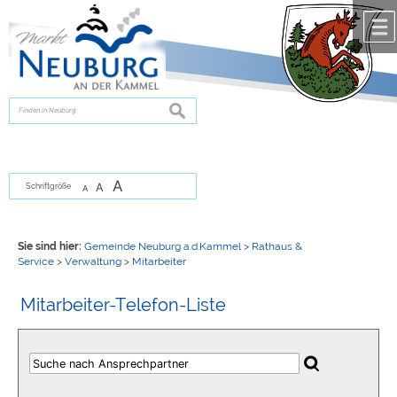
Zum Inhalt
,
zur Navigation
oder
zur Startseite
springen.
chließen
suchen
A
A
Schriftgröße
A
Sie sind hier:
Gemeinde Neuburg a.d.Kammel
>
Rathaus &
Service
>
Verwaltung
>
Mitarbeiter
Mitarbeiter-Telefon-Liste