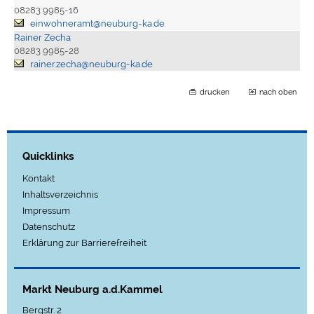
08283 9985-16
einwohneramt@neuburg-ka.de
Rainer Zecha
08283 9985-28
rainer.zecha@neuburg-ka.de
drucken
nach oben
Quicklinks
Kontakt
Inhaltsverzeichnis
Impressum
Datenschutz
Erklärung zur Barrierefreiheit
Markt Neuburg a.d.Kammel
Bergstr. 2