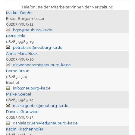
Telefonliste der Mitarbeiter/innen der Verwaltung
Markus Dopfer
Erster Bürgermeister
08283 9985-12
bgm@neuburg-ka.de
Petra Bisle
08283 9985-19
petra.bisle@neuburg-ka.de
Anna-Maria Böck
08283 9985-16
einwohneramt@neuburg-ka.de
Bernd Braun
08283 2324
Bauhof
info@neuburg-ka.de
Maike Goebel
08283 9985-14
maike.goebel@neuburg-ka.de
Daniela Grünwied
08283 9985-13
daniela.gruenwied@neuburg-ka.de
Katrin Kirschenhofer
08283 9985-17