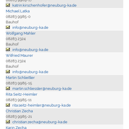
katrin.kirschenhofer@neuburg-ka.de
Michael Latka
08283 9985-0
Bauhof
info@neuburg-ka.de
Wolfgang Mahler
08283 2324
Bauhof
info@neuburg-ka.de
Wilfried Maurer
08283 2324
Bauhof
info@neuburg-ka.de
Martin Schließler
08283 9985-15
martin.schliessler@neuburg-ka.de
Rita Seitz-Heimler
08283 9985-11
rita.seitz-heimler@neuburg-ka.de
Christian Zecha
08283 9985-21
christian.zecha@neuburg-ka.de
Karin Zecha