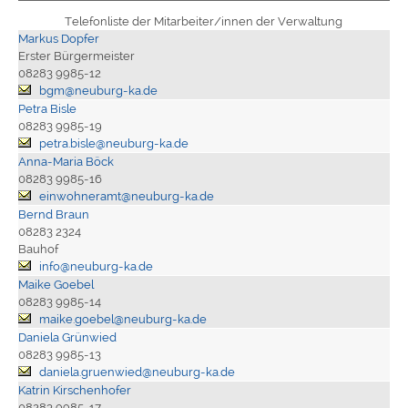
Telefonliste der Mitarbeiter/innen der Verwaltung
Markus Dopfer
Erster Bürgermeister
08283 9985-12
bgm@neuburg-ka.de
Petra Bisle
08283 9985-19
petra.bisle@neuburg-ka.de
Anna-Maria Böck
08283 9985-16
einwohneramt@neuburg-ka.de
Bernd Braun
08283 2324
Bauhof
info@neuburg-ka.de
Maike Goebel
08283 9985-14
maike.goebel@neuburg-ka.de
Daniela Grünwied
08283 9985-13
daniela.gruenwied@neuburg-ka.de
Katrin Kirschenhofer
08283 9985-17