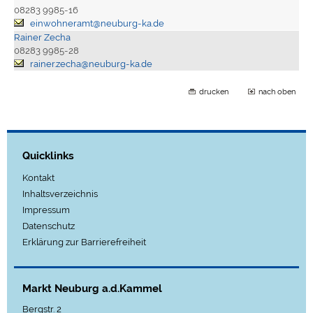
08283 9985-16
einwohneramt@neuburg-ka.de
Rainer Zecha
08283 9985-28
rainer.zecha@neuburg-ka.de
drucken
nach oben
Quicklinks
Kontakt
Inhaltsverzeichnis
Impressum
Datenschutz
Erklärung zur Barrierefreiheit
Markt Neuburg a.d.Kammel
Bergstr. 2