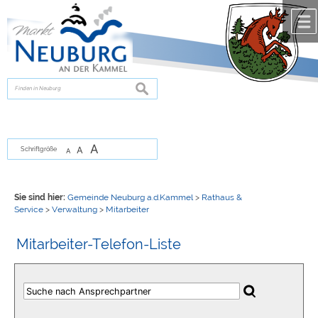
Zum Inhalt
,
zur Navigation
oder
zur Startseite
springen.
chließen
suchen
A
A
Schriftgröße
A
Sie sind hier:
Gemeinde Neuburg a.d.Kammel
>
Rathaus &
Service
>
Verwaltung
>
Mitarbeiter
Mitarbeiter-Telefon-Liste