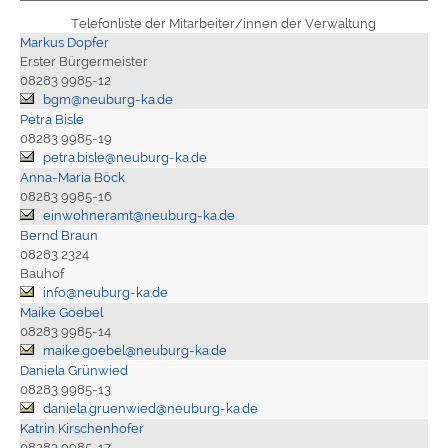
Telefonliste der Mitarbeiter/innen der Verwaltung
Markus Dopfer
Erster Bürgermeister
08283 9985-12
bgm@neuburg-ka.de
Petra Bisle
08283 9985-19
petra.bisle@neuburg-ka.de
Anna-Maria Böck
08283 9985-16
einwohneramt@neuburg-ka.de
Bernd Braun
08283 2324
Bauhof
info@neuburg-ka.de
Maike Goebel
08283 9985-14
maike.goebel@neuburg-ka.de
Daniela Grünwied
08283 9985-13
daniela.gruenwied@neuburg-ka.de
Katrin Kirschenhofer
08283 9985-17