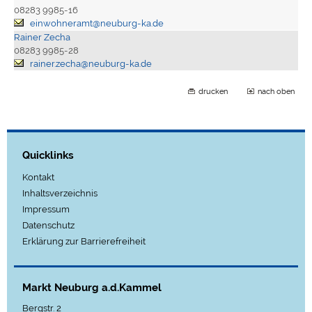
08283 9985-16
einwohneramt@neuburg-ka.de
Rainer Zecha
08283 9985-28
rainer.zecha@neuburg-ka.de
drucken
nach oben
Quicklinks
Kontakt
Inhaltsverzeichnis
Impressum
Datenschutz
Erklärung zur Barrierefreiheit
Markt Neuburg a.d.Kammel
Bergstr. 2