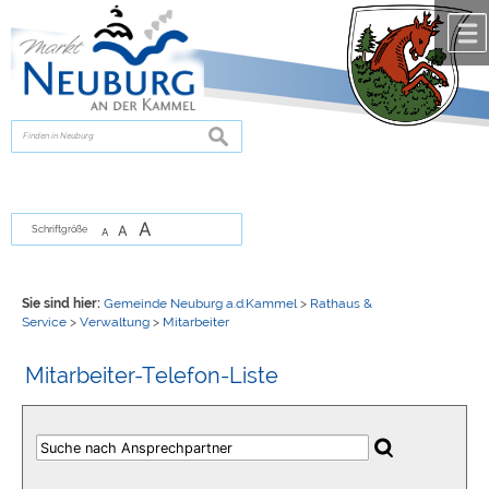
Zum Inhalt
,
zur Navigation
oder
zur Startseite
springen.
chließen
suchen
A
A
Schriftgröße
A
Sie sind hier:
Gemeinde Neuburg a.d.Kammel
>
Rathaus &
Service
>
Verwaltung
>
Mitarbeiter
Mitarbeiter-Telefon-Liste