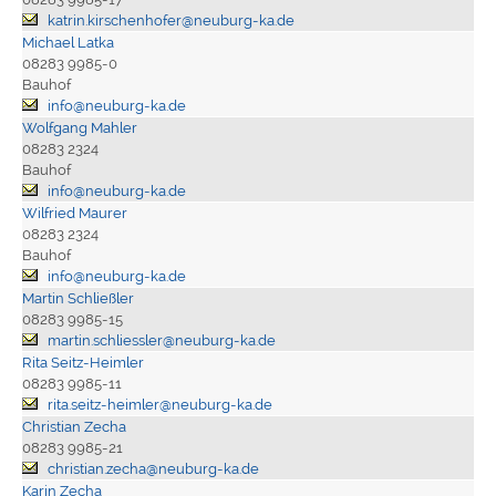
katrin.kirschenhofer@neuburg-ka.de
Michael Latka
08283 9985-0
Bauhof
info@neuburg-ka.de
Wolfgang Mahler
08283 2324
Bauhof
info@neuburg-ka.de
Wilfried Maurer
08283 2324
Bauhof
info@neuburg-ka.de
Martin Schließler
08283 9985-15
martin.schliessler@neuburg-ka.de
Rita Seitz-Heimler
08283 9985-11
rita.seitz-heimler@neuburg-ka.de
Christian Zecha
08283 9985-21
christian.zecha@neuburg-ka.de
Karin Zecha