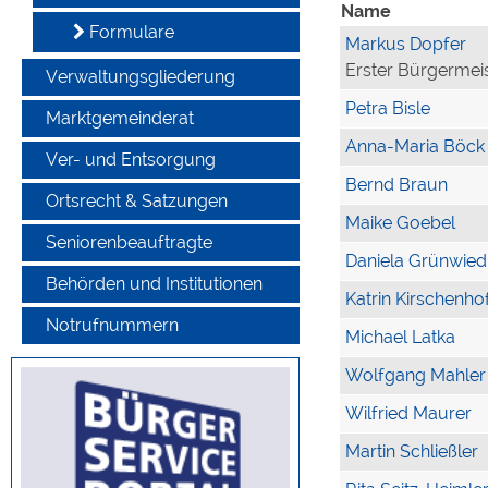
Name
Formulare
Markus Dopfer
Erster Bürgermei
Verwaltungsgliederung
Petra Bisle
Marktgemeinderat
Anna-Maria Böck
Ver- und Entsorgung
Bernd Braun
Ortsrecht & Satzungen
Maike Goebel
Seniorenbeauftragte
Daniela Grünwied
Behörden und Institutionen
Katrin Kirschenho
Notrufnummern
Michael Latka
Wolfgang Mahler
Wilfried Maurer
Martin Schließler