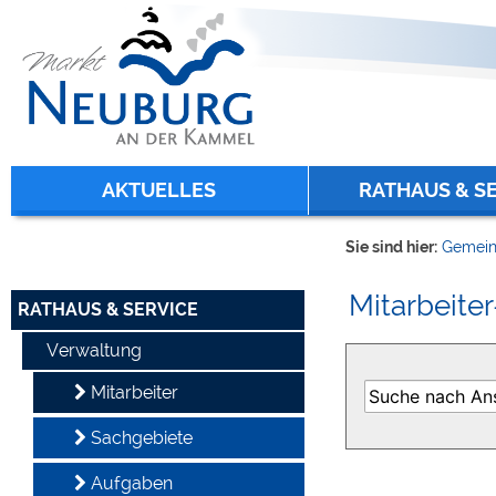
Zum Inhalt
,
zur Navigation
oder
zur Startseite
springen.
chließen
AKTUELLES
RATHAUS & S
Sie sind hier:
Gemein
Mitarbeiter
RATHAUS & SERVICE
Verwaltung
Mitarbeiter
Sachgebiete
Aufgaben