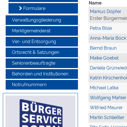
Name
Formulare
Markus Dopfer
Erster Bürgermei
Verwaltungsgliederung
Petra Bisle
Marktgemeinderat
Anna-Maria Böck
Ver- und Entsorgung
Bernd Braun
Ortsrecht & Satzungen
Maike Goebel
Seniorenbeauftragte
Daniela Grünwied
Behörden und Institutionen
Katrin Kirschenho
Notrufnummern
Michael Latka
Wolfgang Mahler
Wilfried Maurer
Martin Schließler