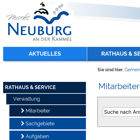
Zum Inhalt
,
zur Navigation
oder
zur Startseite
springen.
chließen
AKTUELLES
RATHAUS & S
Sie sind hier:
Gemein
Mitarbeiter
RATHAUS & SERVICE
Verwaltung
Mitarbeiter
Sachgebiete
Aufgaben