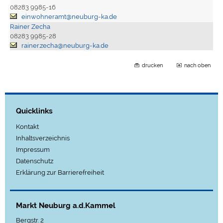
08283 9985-16
einwohneramt@neuburg-ka.de
Rainer Zecha
08283 9985-28
rainer.zecha@neuburg-ka.de
drucken
nach oben
Quicklinks
Kontakt
Inhaltsverzeichnis
Impressum
Datenschutz
Erklärung zur Barrierefreiheit
Markt Neuburg a.d.Kammel
Bergstr. 2