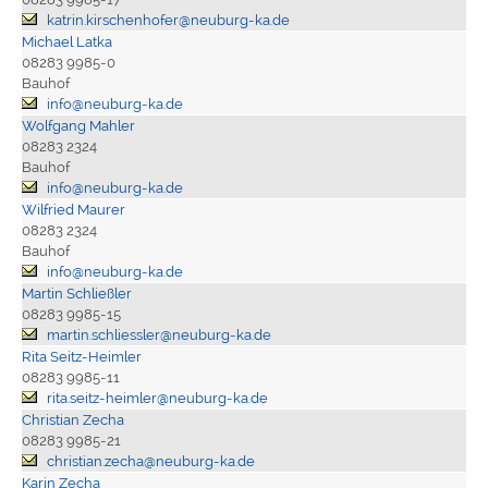
katrin.kirschenhofer@neuburg-ka.de
Michael Latka
08283 9985-0
Bauhof
info@neuburg-ka.de
Wolfgang Mahler
08283 2324
Bauhof
info@neuburg-ka.de
Wilfried Maurer
08283 2324
Bauhof
info@neuburg-ka.de
Martin Schließler
08283 9985-15
martin.schliessler@neuburg-ka.de
Rita Seitz-Heimler
08283 9985-11
rita.seitz-heimler@neuburg-ka.de
Christian Zecha
08283 9985-21
christian.zecha@neuburg-ka.de
Karin Zecha