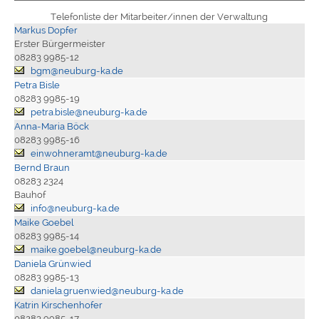
Telefonliste der Mitarbeiter/innen der Verwaltung
Markus Dopfer
Erster Bürgermeister
08283 9985-12
bgm@neuburg-ka.de
Petra Bisle
08283 9985-19
petra.bisle@neuburg-ka.de
Anna-Maria Böck
08283 9985-16
einwohneramt@neuburg-ka.de
Bernd Braun
08283 2324
Bauhof
info@neuburg-ka.de
Maike Goebel
08283 9985-14
maike.goebel@neuburg-ka.de
Daniela Grünwied
08283 9985-13
daniela.gruenwied@neuburg-ka.de
Katrin Kirschenhofer
08283 9985-17