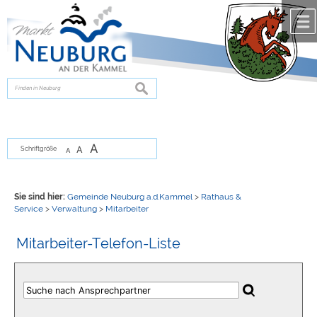
Zum Inhalt
,
zur Navigation
oder
zur Startseite
springen.
chließen
suchen
A
A
Schriftgröße
A
Sie sind hier:
Gemeinde Neuburg a.d.Kammel
>
Rathaus &
Service
>
Verwaltung
>
Mitarbeiter
Mitarbeiter-Telefon-Liste