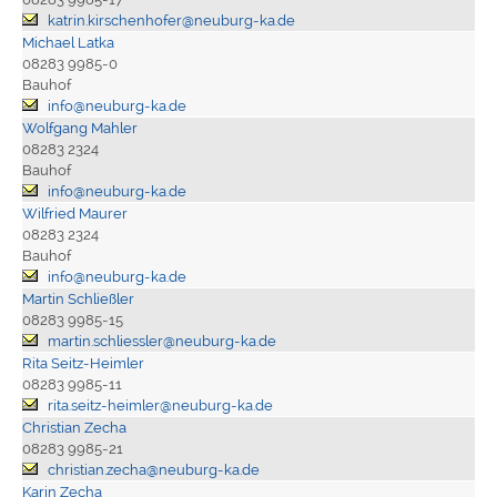
katrin.kirschenhofer@neuburg-ka.de
Michael Latka
08283 9985-0
Bauhof
info@neuburg-ka.de
Wolfgang Mahler
08283 2324
Bauhof
info@neuburg-ka.de
Wilfried Maurer
08283 2324
Bauhof
info@neuburg-ka.de
Martin Schließler
08283 9985-15
martin.schliessler@neuburg-ka.de
Rita Seitz-Heimler
08283 9985-11
rita.seitz-heimler@neuburg-ka.de
Christian Zecha
08283 9985-21
christian.zecha@neuburg-ka.de
Karin Zecha