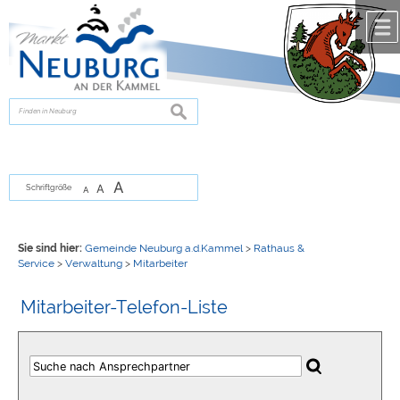
Zum Inhalt
,
zur Navigation
oder
zur Startseite
springen.
chließen
suchen
A
A
Schriftgröße
A
Sie sind hier:
Gemeinde Neuburg a.d.Kammel
>
Rathaus &
Service
>
Verwaltung
>
Mitarbeiter
Mitarbeiter-Telefon-Liste