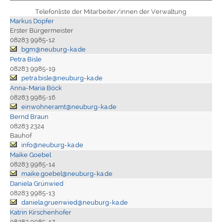
Telefonliste der Mitarbeiter/innen der Verwaltung
Markus Dopfer
Erster Bürgermeister
08283 9985-12
bgm@neuburg-ka.de
Petra Bisle
08283 9985-19
petra.bisle@neuburg-ka.de
Anna-Maria Böck
08283 9985-16
einwohneramt@neuburg-ka.de
Bernd Braun
08283 2324
Bauhof
info@neuburg-ka.de
Maike Goebel
08283 9985-14
maike.goebel@neuburg-ka.de
Daniela Grünwied
08283 9985-13
daniela.gruenwied@neuburg-ka.de
Katrin Kirschenhofer
08283 9985-17