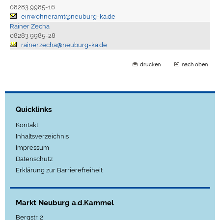
08283 9985-16
einwohneramt@neuburg-ka.de
Rainer Zecha
08283 9985-28
rainer.zecha@neuburg-ka.de
drucken
nach oben
Quicklinks
Kontakt
Inhaltsverzeichnis
Impressum
Datenschutz
Erklärung zur Barrierefreiheit
Markt Neuburg a.d.Kammel
Bergstr. 2