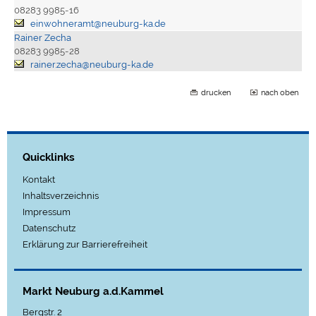
08283 9985-16
einwohneramt@neuburg-ka.de
Rainer Zecha
08283 9985-28
rainer.zecha@neuburg-ka.de
drucken
nach oben
Quicklinks
Kontakt
Inhaltsverzeichnis
Impressum
Datenschutz
Erklärung zur Barrierefreiheit
Markt Neuburg a.d.Kammel
Bergstr. 2