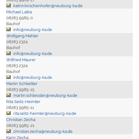
katrin.kirschenhofer@neuburg-ka.de
Michael Latka
08283 9985-0
Bauhof
info@neuburg-ka.de
Wolfgang Mahler
08283 2324
Bauhof
info@neuburg-ka.de
Wilfried Maurer
08283 2324
Bauhof
info@neuburg-ka.de
Martin Schließler
08283 9985-15
martin.schliessler@neuburg-ka.de
Rita Seitz-Heimler
08283 9985-11
rita.seitz-heimler@neuburg-ka.de
Christian Zecha
08283 9985-21
christian.zecha@neuburg-ka.de
Karin Zecha