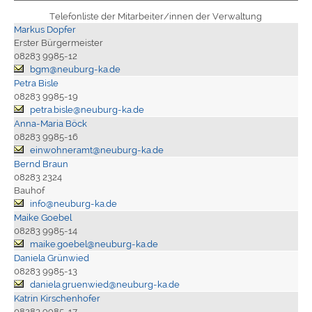
Telefonliste der Mitarbeiter/innen der Verwaltung
Markus Dopfer
Erster Bürgermeister
08283 9985-12
bgm@neuburg-ka.de
Petra Bisle
08283 9985-19
petra.bisle@neuburg-ka.de
Anna-Maria Böck
08283 9985-16
einwohneramt@neuburg-ka.de
Bernd Braun
08283 2324
Bauhof
info@neuburg-ka.de
Maike Goebel
08283 9985-14
maike.goebel@neuburg-ka.de
Daniela Grünwied
08283 9985-13
daniela.gruenwied@neuburg-ka.de
Katrin Kirschenhofer
08283 9985-17