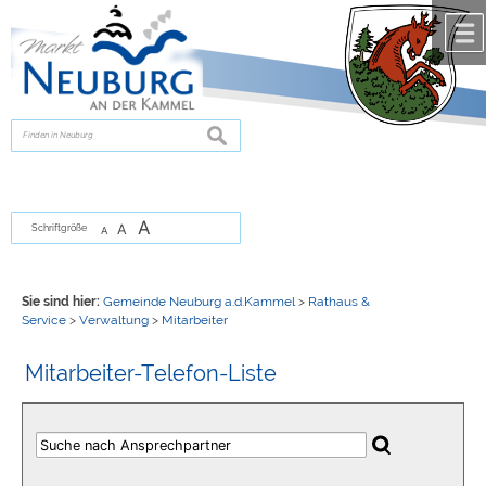
Zum Inhalt
,
zur Navigation
oder
zur Startseite
springen.
chließen
suchen
A
A
Schriftgröße
A
Sie sind hier:
Gemeinde Neuburg a.d.Kammel
>
Rathaus &
Service
>
Verwaltung
>
Mitarbeiter
Mitarbeiter-Telefon-Liste