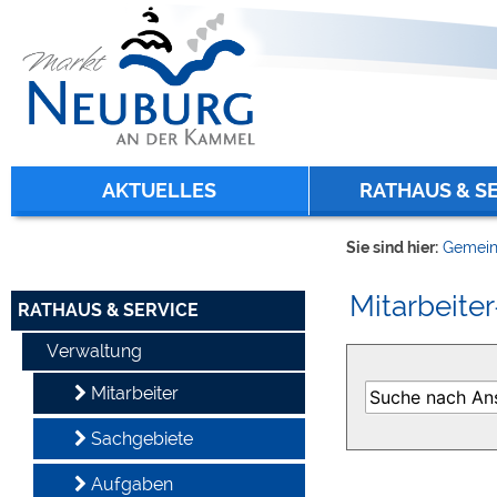
Zum Inhalt
,
zur Navigation
oder
zur Startseite
springen.
chließen
AKTUELLES
RATHAUS & S
Sie sind hier:
Gemein
Mitarbeiter
RATHAUS & SERVICE
Verwaltung
Mitarbeiter
Sachgebiete
Aufgaben