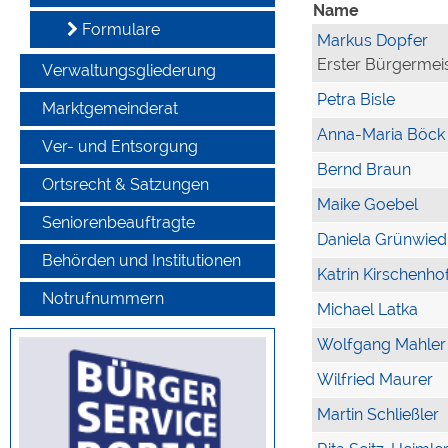
Name
Formulare
Markus Dopfer
Erster Bürgermei
Verwaltungsgliederung
Petra Bisle
Marktgemeinderat
Anna-Maria Böck
Ver- und Entsorgung
Bernd Braun
Ortsrecht & Satzungen
Maike Goebel
Seniorenbeauftragte
Daniela Grünwied
Behörden und Institutionen
Katrin Kirschenho
Notrufnummern
Michael Latka
Wolfgang Mahler
Wilfried Maurer
Martin Schließler