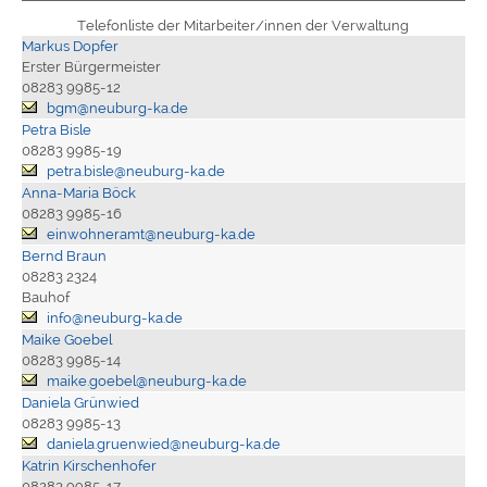
Telefonliste der Mitarbeiter/innen der Verwaltung
Markus Dopfer
Erster Bürgermeister
08283 9985-12
bgm@neuburg-ka.de
Petra Bisle
08283 9985-19
petra.bisle@neuburg-ka.de
Anna-Maria Böck
08283 9985-16
einwohneramt@neuburg-ka.de
Bernd Braun
08283 2324
Bauhof
info@neuburg-ka.de
Maike Goebel
08283 9985-14
maike.goebel@neuburg-ka.de
Daniela Grünwied
08283 9985-13
daniela.gruenwied@neuburg-ka.de
Katrin Kirschenhofer
08283 9985-17