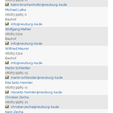
katrin.kirschenhofer@neuburg-ka.de
Michael Latka
08283 9985-0
Bauhof
info@neuburg-ka.de
Wolfgang Mahler
08283 2324
Bauhof
info@neuburg-ka.de
Wilfried Maurer
08283 2324
Bauhof
info@neuburg-ka.de
Martin Schließler
08283 9985-15
martin.schliessler@neuburg-ka.de
Rita Seitz-Heimler
08283 9985-11
rita.seitz-heimler@neuburg-ka.de
Christian Zecha
08283 9985-21
christian.zecha@neuburg-ka.de
Karin Zecha