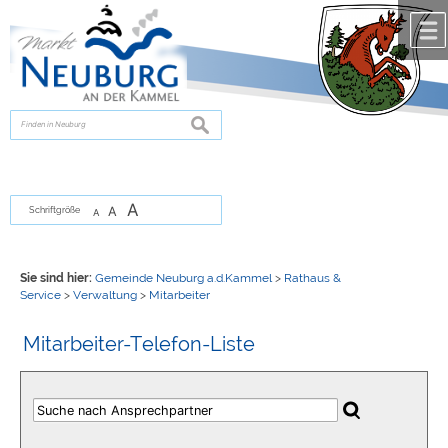
Zum Inhalt
,
zur Navigation
oder
zur Startseite
springen.
chließen
suchen
A
A
Schriftgröße
A
Sie sind hier:
Gemeinde Neuburg a.d.Kammel
>
Rathaus &
Service
>
Verwaltung
>
Mitarbeiter
Mitarbeiter-Telefon-Liste