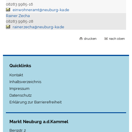
08283 9985-16
einwohneramt@neuburg-ka.de
Rainer Zecha
08283 9985-28
rainer.zecha@neuburg-ka.de
drucken
nach oben
Quicklinks
Kontakt
Inhaltsverzeichnis
Impressum
Datenschutz
Erklärung zur Barrierefreiheit
Markt Neuburg a.d.Kammel
Bergstr. 2