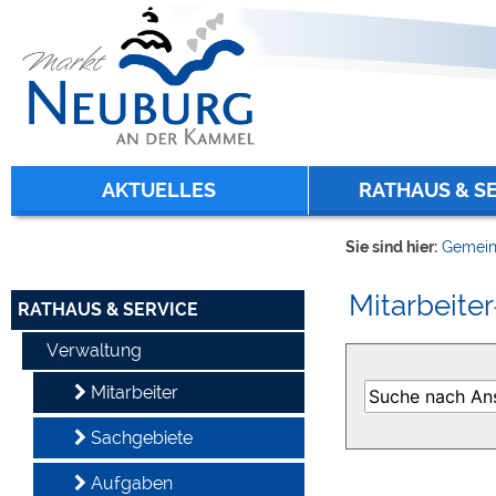
Zum Inhalt
,
zur Navigation
oder
zur Startseite
springen.
chließen
AKTUELLES
RATHAUS & S
Sie sind hier:
Gemein
Mitarbeiter
RATHAUS & SERVICE
Verwaltung
Mitarbeiter
Sachgebiete
Aufgaben