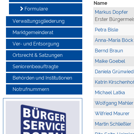
Name
Formulare
Markus Dopfer
Erster Bürgermei
Verwaltungsgliederung
Petra Bisle
Marktgemeinderat
Anna-Maria Böck
Ver- und Entsorgung
Bernd Braun
Ortsrecht & Satzungen
Maike Goebel
Seniorenbeauftragte
Daniela Grünwied
Behörden und Institutionen
Katrin Kirschenho
Notrufnummern
Michael Latka
Wolfgang Mahler
Wilfried Maurer
Martin Schließler