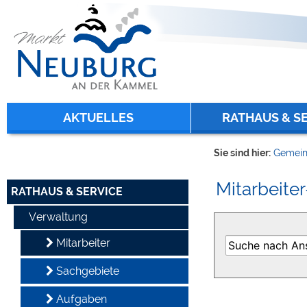
Zum Inhalt
,
zur Navigation
oder
zur Startseite
springen.
chließen
AKTUELLES
RATHAUS & S
Sie sind hier:
Gemein
Mitarbeiter
RATHAUS & SERVICE
Verwaltung
Mitarbeiter
Sachgebiete
Aufgaben