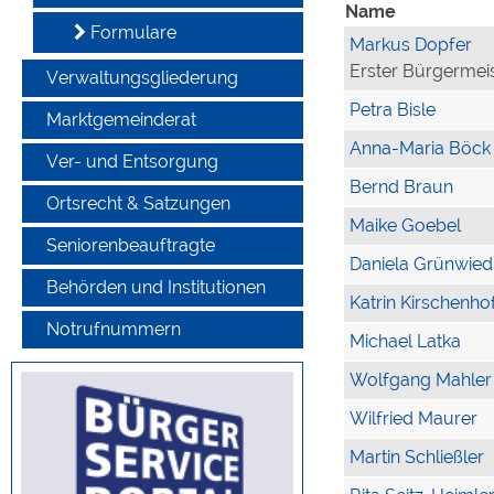
Name
Formulare
Markus Dopfer
Erster Bürgermei
Verwaltungsgliederung
Petra Bisle
Marktgemeinderat
Anna-Maria Böck
Ver- und Entsorgung
Bernd Braun
Ortsrecht & Satzungen
Maike Goebel
Seniorenbeauftragte
Daniela Grünwied
Behörden und Institutionen
Katrin Kirschenho
Notrufnummern
Michael Latka
Wolfgang Mahler
Wilfried Maurer
Martin Schließler