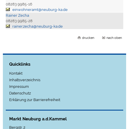
08283 9985-16
einwohneramt@neuburg-ka.de
Rainer Zecha
08283 9985-28
rainer.zecha@neuburg-ka.de
drucken
nach oben
Quicklinks
Kontakt
Inhaltsverzeichnis
Impressum
Datenschutz
Erklärung zur Barrierefreiheit
Markt Neuburg a.d.Kammel
Bergstr. 2