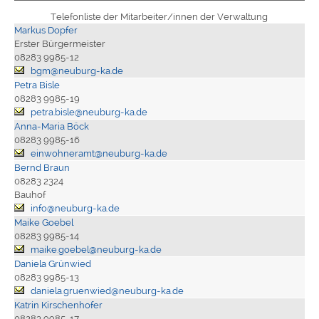
Telefonliste der Mitarbeiter/innen der Verwaltung
Markus Dopfer
Erster Bürgermeister
08283 9985-12
bgm@neuburg-ka.de
Petra Bisle
08283 9985-19
petra.bisle@neuburg-ka.de
Anna-Maria Böck
08283 9985-16
einwohneramt@neuburg-ka.de
Bernd Braun
08283 2324
Bauhof
info@neuburg-ka.de
Maike Goebel
08283 9985-14
maike.goebel@neuburg-ka.de
Daniela Grünwied
08283 9985-13
daniela.gruenwied@neuburg-ka.de
Katrin Kirschenhofer
08283 9985-17