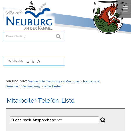
Zum Inhalt
,
zur Navigation
oder
zur Startseite
springen.
chließen
suchen
A
A
Schriftgröße
A
Sie sind hier:
Gemeinde Neuburg a.d.Kammel
>
Rathaus &
Service
>
Verwaltung
>
Mitarbeiter
Mitarbeiter-Telefon-Liste