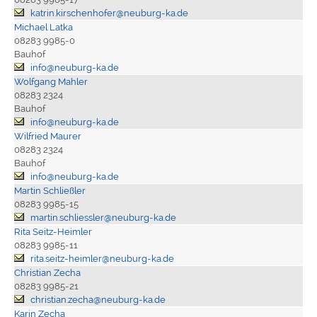
katrin.kirschenhofer@neuburg-ka.de
Michael Latka
08283 9985-0
Bauhof
info@neuburg-ka.de
Wolfgang Mahler
08283 2324
Bauhof
info@neuburg-ka.de
Wilfried Maurer
08283 2324
Bauhof
info@neuburg-ka.de
Martin Schließler
08283 9985-15
martin.schliessler@neuburg-ka.de
Rita Seitz-Heimler
08283 9985-11
rita.seitz-heimler@neuburg-ka.de
Christian Zecha
08283 9985-21
christian.zecha@neuburg-ka.de
Karin Zecha