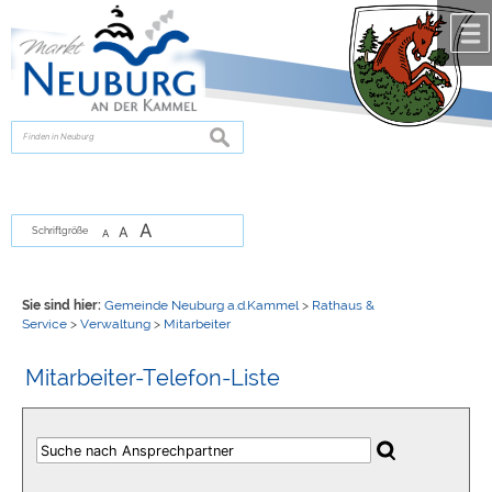
Zum Inhalt
,
zur Navigation
oder
zur Startseite
springen.
chließen
suchen
A
A
Schriftgröße
A
Sie sind hier:
Gemeinde Neuburg a.d.Kammel
>
Rathaus &
Service
>
Verwaltung
>
Mitarbeiter
Mitarbeiter-Telefon-Liste