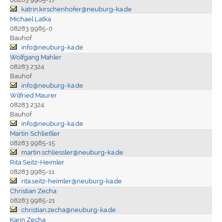
katrin.kirschenhofer@neuburg-ka.de
Michael Latka
08283 9985-0
Bauhof
info@neuburg-ka.de
Wolfgang Mahler
08283 2324
Bauhof
info@neuburg-ka.de
Wilfried Maurer
08283 2324
Bauhof
info@neuburg-ka.de
Martin Schließler
08283 9985-15
martin.schliessler@neuburg-ka.de
Rita Seitz-Heimler
08283 9985-11
rita.seitz-heimler@neuburg-ka.de
Christian Zecha
08283 9985-21
christian.zecha@neuburg-ka.de
Karin Zecha