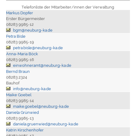
Telefonliste der Mitarbeiter/innen der Verwaltung
Markus Dopfer
Erster Bürgermeister
08283 9985-12
bgm@neuburg-ka.de
Petra Bisle
08283 9985-19
petra.bisle@neuburg-ka.de
Anna-Maria Böck
08283 9985-16
einwohneramt@neuburg-ka.de
Bernd Braun
08283 2324
Bauhof
info@neuburg-ka.de
Maike Goebel
08283 9985-14
maike.goebel@neuburg-ka.de
Daniela Grünwied
08283 9985-13
daniela.gruenwied@neuburg-ka.de
Katrin Kirschenhofer
08283 9985-17