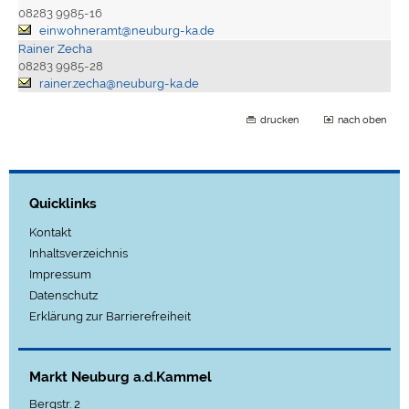
08283 9985-16
einwohneramt@neuburg-ka.de
Rainer Zecha
08283 9985-28
rainer.zecha@neuburg-ka.de
drucken
nach oben
Quicklinks
Kontakt
Inhaltsverzeichnis
Impressum
Datenschutz
Erklärung zur Barrierefreiheit
Markt Neuburg a.d.Kammel
Bergstr. 2