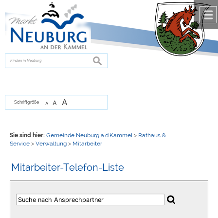
Zum Inhalt
,
zur Navigation
oder
zur Startseite
springen.
chließen
suchen
A
A
Schriftgröße
A
Sie sind hier:
Gemeinde Neuburg a.d.Kammel
>
Rathaus &
Service
>
Verwaltung
>
Mitarbeiter
Mitarbeiter-Telefon-Liste