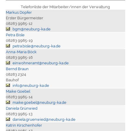
Telefonliste der Mitarbeiter/innen der Verwaltung
Markus Dopfer
Erster Bürgermeister
08283 9985-12
bgm@neuburg-ka.de
Petra Bisle
08283 9985-19
petra.bisle@neuburg-ka.de
Anna-Maria Böck
08283 9985-16
einwohneramt@neuburg-ka.de
Bernd Braun
08283 2324
Bauhof
info@neuburg-ka.de
Maike Goebel
08283 9985-14
maike.goebel@neuburg-ka.de
Daniela Grünwied
08283 9985-13
daniela.gruenwied@neuburg-ka.de
Katrin Kirschenhofer
08283 9985-17