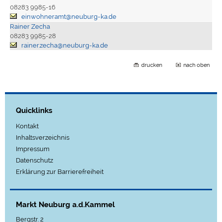
08283 9985-16
einwohneramt@neuburg-ka.de
Rainer Zecha
08283 9985-28
rainer.zecha@neuburg-ka.de
drucken
nach oben
Quicklinks
Kontakt
Inhaltsverzeichnis
Impressum
Datenschutz
Erklärung zur Barrierefreiheit
Markt Neuburg a.d.Kammel
Bergstr. 2