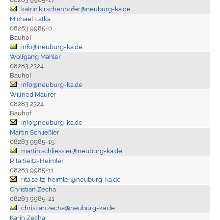
katrin.kirschenhofer@neuburg-ka.de
Michael Latka
08283 9985-0
Bauhof
info@neuburg-ka.de
Wolfgang Mahler
08283 2324
Bauhof
info@neuburg-ka.de
Wilfried Maurer
08283 2324
Bauhof
info@neuburg-ka.de
Martin Schließler
08283 9985-15
martin.schliessler@neuburg-ka.de
Rita Seitz-Heimler
08283 9985-11
rita.seitz-heimler@neuburg-ka.de
Christian Zecha
08283 9985-21
christian.zecha@neuburg-ka.de
Karin Zecha