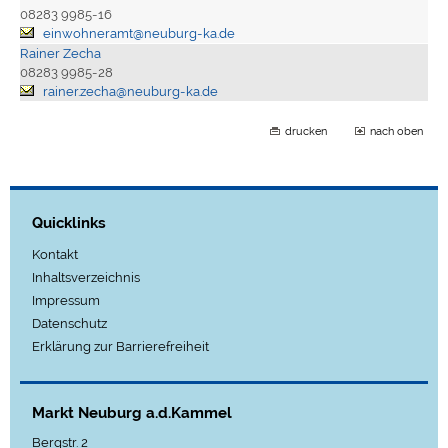
08283 9985-16
einwohneramt@neuburg-ka.de
Rainer Zecha
08283 9985-28
rainer.zecha@neuburg-ka.de
drucken
nach oben
Quicklinks
Kontakt
Inhaltsverzeichnis
Impressum
Datenschutz
Erklärung zur Barrierefreiheit
Markt Neuburg a.d.Kammel
Bergstr. 2