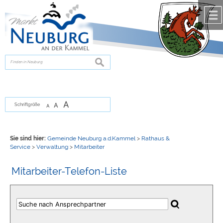
Zum Inhalt
,
zur Navigation
oder
zur Startseite
springen.
chließen
suchen
A
A
Schriftgröße
A
Sie sind hier:
Gemeinde Neuburg a.d.Kammel
>
Rathaus &
Service
>
Verwaltung
>
Mitarbeiter
Mitarbeiter-Telefon-Liste