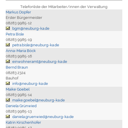
Telefonliste der Mitarbeiter/innen der Verwaltung
Markus Dopfer
Erster Bürgermeister
08283 9985-12
bgm@neuburg-ka.de
Petra Bisle
08283 9985-19
petra.bisle@neuburg-ka.de
Anna-Maria Böck
08283 9985-16
einwohneramt@neuburg-ka.de
Bernd Braun
08283 2324
Bauhof
info@neuburg-ka.de
Maike Goebel
08283 9985-14
maike.goebel@neuburg-ka.de
Daniela Grünwied
08283 9985-13
daniela.gruenwied@neuburg-ka.de
Katrin Kirschenhofer
08283 9985-17