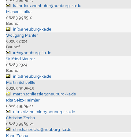
katrin.kirschenhofer@neuburg-ka.de
Michael Latka
08283 9985-0
Bauhof
info@neuburg-ka.de
Wolfgang Mahler
08283 2324
Bauhof
info@neuburg-ka.de
Wilfried Maurer
08283 2324
Bauhof
info@neuburg-ka.de
Martin Schließler
08283 9985-15
martin.schliessler@neuburg-ka.de
Rita Seitz-Heimler
08283 9985-11
rita.seitz-heimler@neuburg-ka.de
Christian Zecha
08283 9985-21
christian.zecha@neuburg-ka.de
Karin Zecha