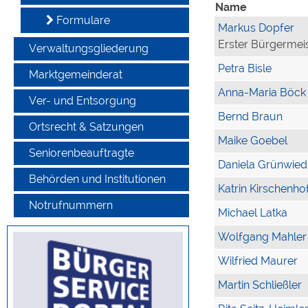
Name
Formulare
Markus Dopfer
Erster Bürgermei
Verwaltungsgliederung
Petra Bisle
Marktgemeinderat
Anna-Maria Böck
Ver- und Entsorgung
Bernd Braun
Ortsrecht & Satzungen
Maike Goebel
Seniorenbeauftragte
Daniela Grünwied
Behörden und Institutionen
Katrin Kirschenho
Notrufnummern
Michael Latka
Wolfgang Mahler
Wilfried Maurer
Martin Schließler