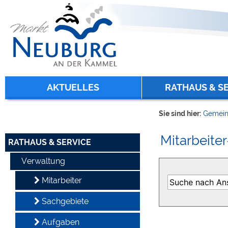
Zum Inhalt
,
zur Navigation
oder
zur Startseite
springen.
chließen
AKTUELLES
RATHAUS & S
Sie sind hier:
Gemein
Mitarbeiter
RATHAUS & SERVICE
Verwaltung
Mitarbeiter
Sachgebiete
Aufgaben