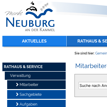
Zum Inhalt
,
zur Navigation
oder
zur Startseite
springen.
chließen
AKTUELLES
RATHAUS & S
Sie sind hier:
Gemein
Mitarbeiter
RATHAUS & SERVICE
Verwaltung
Mitarbeiter
Sachgebiete
Aufgaben