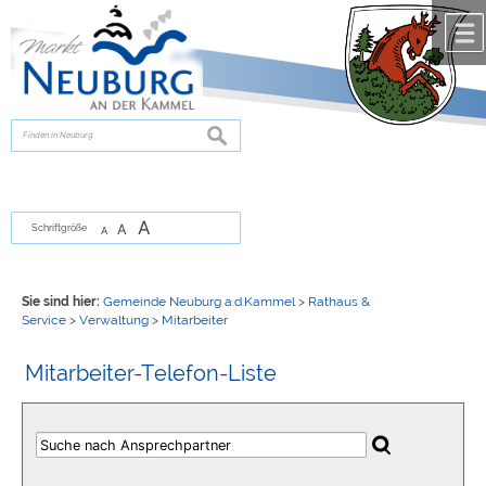
Zum Inhalt
,
zur Navigation
oder
zur Startseite
springen.
chließen
suchen
A
A
Schriftgröße
A
Sie sind hier:
Gemeinde Neuburg a.d.Kammel
>
Rathaus &
Service
>
Verwaltung
>
Mitarbeiter
Mitarbeiter-Telefon-Liste