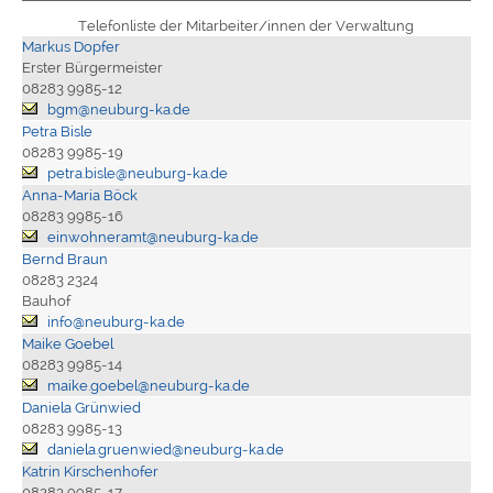
Telefonliste der Mitarbeiter/innen der Verwaltung
Markus Dopfer
Erster Bürgermeister
08283 9985-12
bgm@neuburg-ka.de
Petra Bisle
08283 9985-19
petra.bisle@neuburg-ka.de
Anna-Maria Böck
08283 9985-16
einwohneramt@neuburg-ka.de
Bernd Braun
08283 2324
Bauhof
info@neuburg-ka.de
Maike Goebel
08283 9985-14
maike.goebel@neuburg-ka.de
Daniela Grünwied
08283 9985-13
daniela.gruenwied@neuburg-ka.de
Katrin Kirschenhofer
08283 9985-17