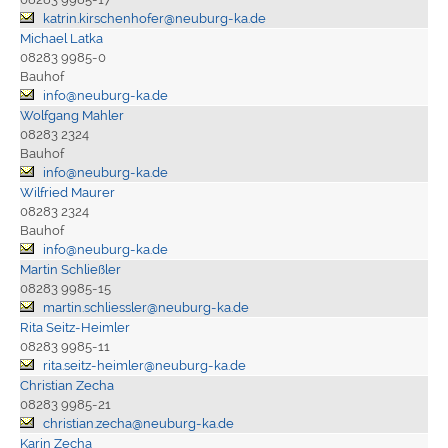
katrin.kirschenhofer@neuburg-ka.de
Michael Latka
08283 9985-0
Bauhof
info@neuburg-ka.de
Wolfgang Mahler
08283 2324
Bauhof
info@neuburg-ka.de
Wilfried Maurer
08283 2324
Bauhof
info@neuburg-ka.de
Martin Schließler
08283 9985-15
martin.schliessler@neuburg-ka.de
Rita Seitz-Heimler
08283 9985-11
rita.seitz-heimler@neuburg-ka.de
Christian Zecha
08283 9985-21
christian.zecha@neuburg-ka.de
Karin Zecha