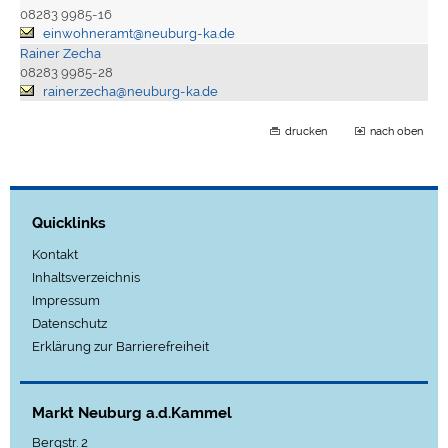
08283 9985-16
einwohneramt@neuburg-ka.de
Rainer Zecha
08283 9985-28
rainer.zecha@neuburg-ka.de
drucken
nach oben
Quicklinks
Kontakt
Inhaltsverzeichnis
Impressum
Datenschutz
Erklärung zur Barrierefreiheit
Markt Neuburg a.d.Kammel
Bergstr. 2