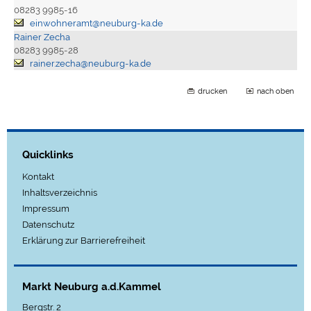
08283 9985-16
einwohneramt@neuburg-ka.de
Rainer Zecha
08283 9985-28
rainer.zecha@neuburg-ka.de
drucken
nach oben
Quicklinks
Kontakt
Inhaltsverzeichnis
Impressum
Datenschutz
Erklärung zur Barrierefreiheit
Markt Neuburg a.d.Kammel
Bergstr. 2