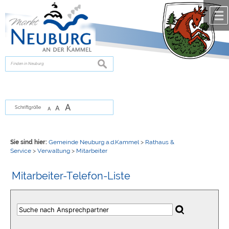
Zum Inhalt
,
zur Navigation
oder
zur Startseite
springen.
chließen
suchen
A
A
Schriftgröße
A
Sie sind hier:
Gemeinde Neuburg a.d.Kammel
>
Rathaus &
Service
>
Verwaltung
>
Mitarbeiter
Mitarbeiter-Telefon-Liste