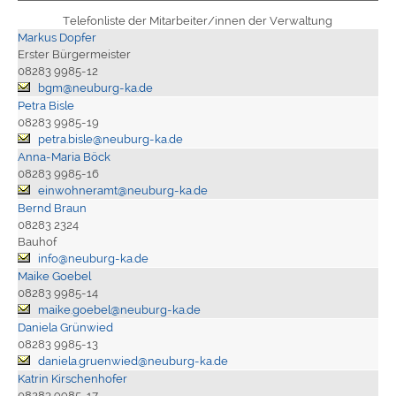
Telefonliste der Mitarbeiter/innen der Verwaltung
Markus Dopfer
Erster Bürgermeister
08283 9985-12
bgm@neuburg-ka.de
Petra Bisle
08283 9985-19
petra.bisle@neuburg-ka.de
Anna-Maria Böck
08283 9985-16
einwohneramt@neuburg-ka.de
Bernd Braun
08283 2324
Bauhof
info@neuburg-ka.de
Maike Goebel
08283 9985-14
maike.goebel@neuburg-ka.de
Daniela Grünwied
08283 9985-13
daniela.gruenwied@neuburg-ka.de
Katrin Kirschenhofer
08283 9985-17