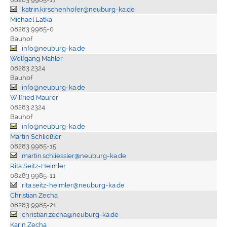
katrin.kirschenhofer@neuburg-ka.de
Michael Latka
08283 9985-0
Bauhof
info@neuburg-ka.de
Wolfgang Mahler
08283 2324
Bauhof
info@neuburg-ka.de
Wilfried Maurer
08283 2324
Bauhof
info@neuburg-ka.de
Martin Schließler
08283 9985-15
martin.schliessler@neuburg-ka.de
Rita Seitz-Heimler
08283 9985-11
rita.seitz-heimler@neuburg-ka.de
Christian Zecha
08283 9985-21
christian.zecha@neuburg-ka.de
Karin Zecha