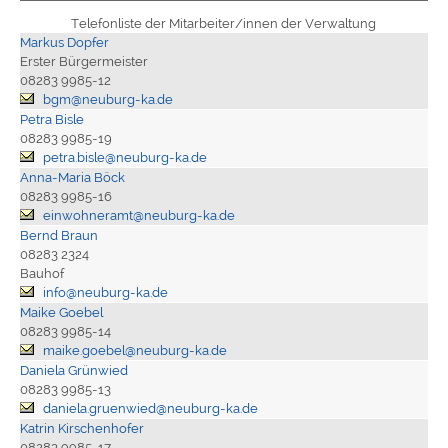
Telefonliste der Mitarbeiter/innen der Verwaltung
Markus Dopfer
Erster Bürgermeister
08283 9985-12
bgm@neuburg-ka.de
Petra Bisle
08283 9985-19
petra.bisle@neuburg-ka.de
Anna-Maria Böck
08283 9985-16
einwohneramt@neuburg-ka.de
Bernd Braun
08283 2324
Bauhof
info@neuburg-ka.de
Maike Goebel
08283 9985-14
maike.goebel@neuburg-ka.de
Daniela Grünwied
08283 9985-13
daniela.gruenwied@neuburg-ka.de
Katrin Kirschenhofer
08283 9985-17