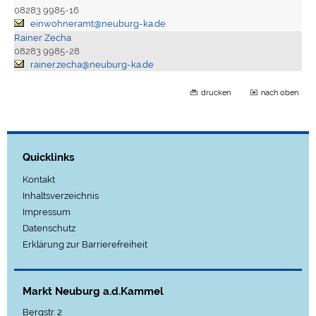
08283 9985-16
einwohneramt@neuburg-ka.de
Rainer Zecha
08283 9985-28
rainer.zecha@neuburg-ka.de
drucken
nach oben
Quicklinks
Kontakt
Inhaltsverzeichnis
Impressum
Datenschutz
Erklärung zur Barrierefreiheit
Markt Neuburg a.d.Kammel
Bergstr. 2