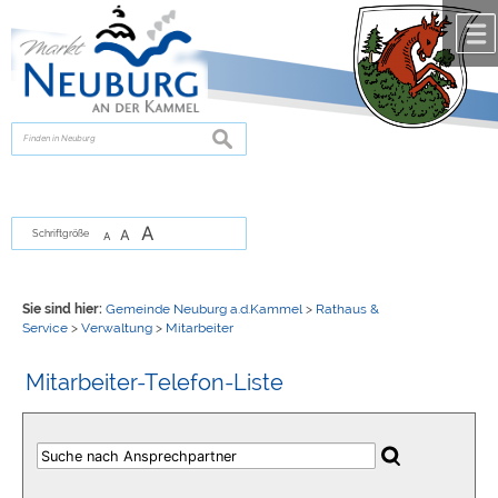
Zum Inhalt
,
zur Navigation
oder
zur Startseite
springen.
chließen
suchen
A
A
Schriftgröße
A
Sie sind hier:
Gemeinde Neuburg a.d.Kammel
>
Rathaus &
Service
>
Verwaltung
>
Mitarbeiter
Mitarbeiter-Telefon-Liste