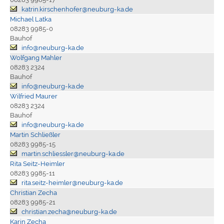
katrin.kirschenhofer@neuburg-ka.de
Michael Latka
08283 9985-0
Bauhof
info@neuburg-ka.de
Wolfgang Mahler
08283 2324
Bauhof
info@neuburg-ka.de
Wilfried Maurer
08283 2324
Bauhof
info@neuburg-ka.de
Martin Schließler
08283 9985-15
martin.schliessler@neuburg-ka.de
Rita Seitz-Heimler
08283 9985-11
rita.seitz-heimler@neuburg-ka.de
Christian Zecha
08283 9985-21
christian.zecha@neuburg-ka.de
Karin Zecha