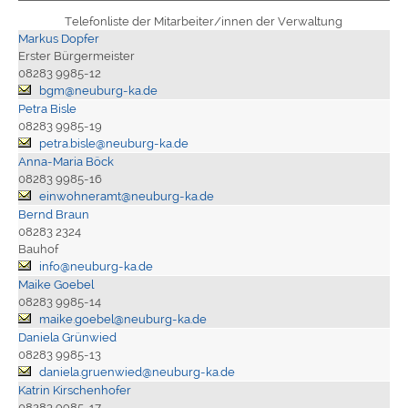
Telefonliste der Mitarbeiter/innen der Verwaltung
Markus Dopfer
Erster Bürgermeister
08283 9985-12
bgm@neuburg-ka.de
Petra Bisle
08283 9985-19
petra.bisle@neuburg-ka.de
Anna-Maria Böck
08283 9985-16
einwohneramt@neuburg-ka.de
Bernd Braun
08283 2324
Bauhof
info@neuburg-ka.de
Maike Goebel
08283 9985-14
maike.goebel@neuburg-ka.de
Daniela Grünwied
08283 9985-13
daniela.gruenwied@neuburg-ka.de
Katrin Kirschenhofer
08283 9985-17