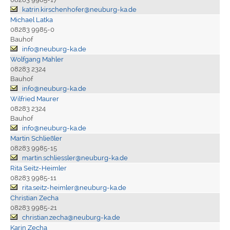
katrin.kirschenhofer@neuburg-ka.de
Michael Latka
08283 9985-0
Bauhof
info@neuburg-ka.de
Wolfgang Mahler
08283 2324
Bauhof
info@neuburg-ka.de
Wilfried Maurer
08283 2324
Bauhof
info@neuburg-ka.de
Martin Schließler
08283 9985-15
martin.schliessler@neuburg-ka.de
Rita Seitz-Heimler
08283 9985-11
rita.seitz-heimler@neuburg-ka.de
Christian Zecha
08283 9985-21
christian.zecha@neuburg-ka.de
Karin Zecha