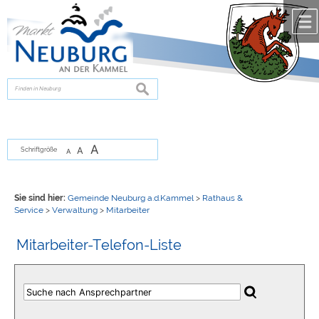
Zum Inhalt
,
zur Navigation
oder
zur Startseite
springen.
chließen
suchen
A
A
Schriftgröße
A
Sie sind hier:
Gemeinde Neuburg a.d.Kammel
>
Rathaus &
Service
>
Verwaltung
>
Mitarbeiter
Mitarbeiter-Telefon-Liste