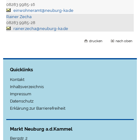
08283 9985-16
einwohneramt@neuburg-ka.de
Rainer Zecha
08283 9985-28
rainer.zecha@neuburg-ka.de
drucken
nach oben
Quicklinks
Kontakt
Inhaltsverzeichnis
Impressum
Datenschutz
Erklärung zur Barrierefreiheit
Markt Neuburg a.d.Kammel
Bergstr. 2