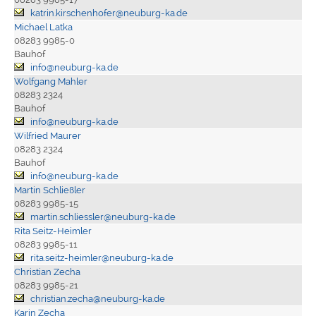
katrin.kirschenhofer@neuburg-ka.de
Michael Latka
08283 9985-0
Bauhof
info@neuburg-ka.de
Wolfgang Mahler
08283 2324
Bauhof
info@neuburg-ka.de
Wilfried Maurer
08283 2324
Bauhof
info@neuburg-ka.de
Martin Schließler
08283 9985-15
martin.schliessler@neuburg-ka.de
Rita Seitz-Heimler
08283 9985-11
rita.seitz-heimler@neuburg-ka.de
Christian Zecha
08283 9985-21
christian.zecha@neuburg-ka.de
Karin Zecha