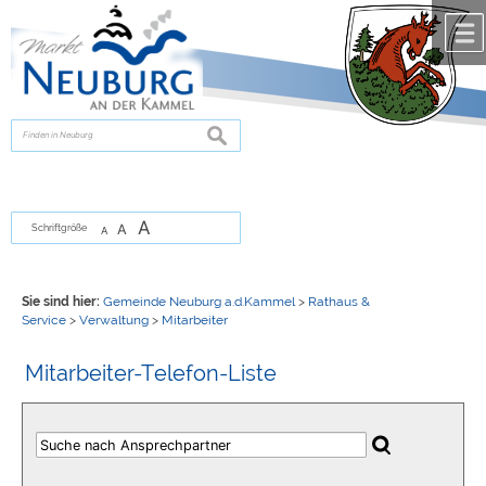
Zum Inhalt
,
zur Navigation
oder
zur Startseite
springen.
chließen
suchen
A
A
Schriftgröße
A
Sie sind hier:
Gemeinde Neuburg a.d.Kammel
>
Rathaus &
Service
>
Verwaltung
>
Mitarbeiter
Mitarbeiter-Telefon-Liste