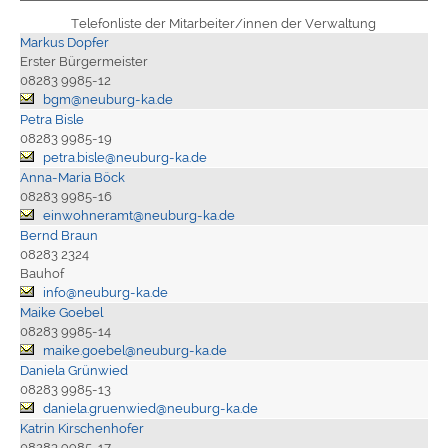
Telefonliste der Mitarbeiter/innen der Verwaltung
Markus Dopfer
Erster Bürgermeister
08283 9985-12
bgm@neuburg-ka.de
Petra Bisle
08283 9985-19
petra.bisle@neuburg-ka.de
Anna-Maria Böck
08283 9985-16
einwohneramt@neuburg-ka.de
Bernd Braun
08283 2324
Bauhof
info@neuburg-ka.de
Maike Goebel
08283 9985-14
maike.goebel@neuburg-ka.de
Daniela Grünwied
08283 9985-13
daniela.gruenwied@neuburg-ka.de
Katrin Kirschenhofer
08283 9985-17