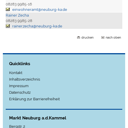
08283 9985-16
einwohneramt@neuburg-ka.de
Rainer Zecha
08283 9985-28
rainer.zecha@neuburg-ka.de
drucken
nach oben
Quicklinks
Kontakt
Inhaltsverzeichnis
Impressum
Datenschutz
Erklärung zur Barrierefreiheit
Markt Neuburg a.d.Kammel
Bergstr. 2