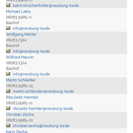
katrin.kirschenhofer@neuburg-ka.de
Michael Latka
08283 9985-0
Bauhof
info@neuburg-ka.de
Wolfgang Mahler
08283 2324
Bauhof
info@neuburg-ka.de
Wilfried Maurer
08283 2324
Bauhof
info@neuburg-ka.de
Martin Schließler
08283 9985-15
martin.schliessler@neuburg-ka.de
Rita Seitz-Heimler
08283 9985-11
rita.seitz-heimler@neuburg-ka.de
Christian Zecha
08283 9985-21
christian.zecha@neuburg-ka.de
Karin Zecha