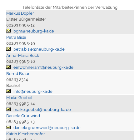
Telefonliste der Mitarbeiter/innen der Verwaltung
Markus Dopfer
Erster Bürgermeister
08283 9985-12
bgm@neuburg-ka.de
Petra Bisle
08283 9985-19
petra.bisle@neuburg-ka.de
Anna-Maria Böck
08283 9985-16
einwohneramt@neuburg-ka.de
Bernd Braun
08283 2324
Bauhof
info@neuburg-ka.de
Maike Goebel
08283 9985-14
maike.goebel@neuburg-ka.de
Daniela Grünwied
08283 9985-13
daniela.gruenwied@neuburg-ka.de
Katrin Kirschenhofer
08283 9985-17