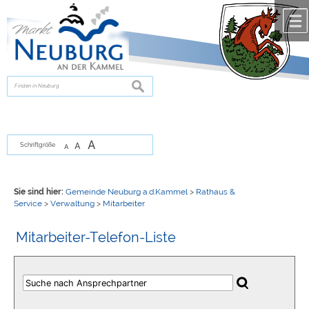
Zum Inhalt
,
zur Navigation
oder
zur Startseite
springen.
chließen
suchen
A
A
Schriftgröße
A
Sie sind hier:
Gemeinde Neuburg a.d.Kammel
>
Rathaus &
Service
>
Verwaltung
>
Mitarbeiter
Mitarbeiter-Telefon-Liste