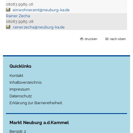
08283 9985-16
einwohneramt@neuburg-ka.de
Rainer Zecha
08283 9985-28
rainer.zecha@neuburg-ka.de
drucken
nach oben
Quicklinks
Kontakt
Inhaltsverzeichnis
Impressum
Datenschutz
Erklärung zur Barrierefreiheit
Markt Neuburg a.d.Kammel
Bergstr. 2