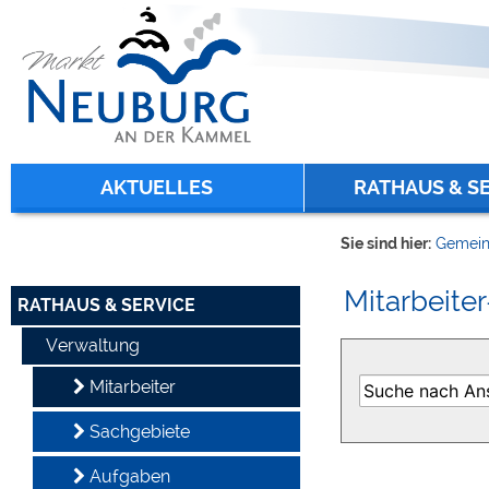
Zum Inhalt
,
zur Navigation
oder
zur Startseite
springen.
chließen
AKTUELLES
RATHAUS & S
Sie sind hier:
Gemein
Mitarbeiter
RATHAUS & SERVICE
Verwaltung
Mitarbeiter
Sachgebiete
Aufgaben