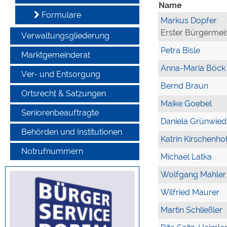
Name
Formulare
Markus Dopfer
Erster Bürgermei
Verwaltungsgliederung
Petra Bisle
Marktgemeinderat
Anna-Maria Böck
Ver- und Entsorgung
Bernd Braun
Ortsrecht & Satzungen
Maike Goebel
Seniorenbeauftragte
Daniela Grünwied
Behörden und Institutionen
Katrin Kirschenho
Notrufnummern
Michael Latka
Wolfgang Mahler
Wilfried Maurer
Martin Schließler